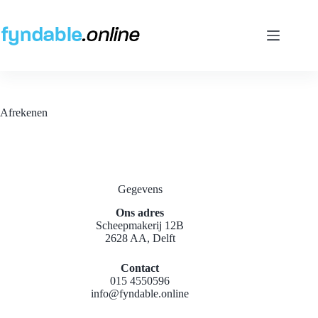
Ga
naar
de
inhoud
Afrekenen
Gegevens
Ons adres
Scheepmakerij 12B
2628 AA, Delft
Contact
015 4550596
info@fyndable.online