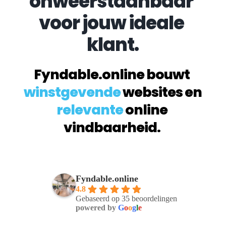
onweerstaanbaar 
voor jouw ideale 
klant.
Fyndable.online bouwt 
winstgevende
 websites en 
relevante
 online 
vindbaarheid. 
Fyndable.online
4.8
Gebaseerd op 35 beoordelingen
powered by
G
o
o
g
l
e