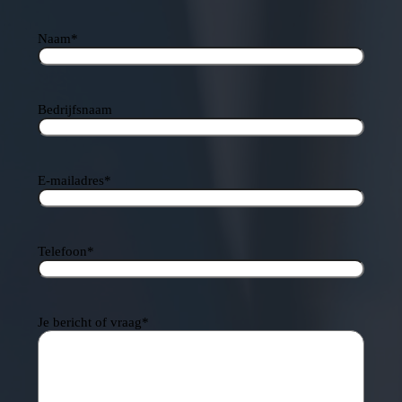
Naam
*
Bedrijfsnaam
E-mailadres
*
Telefoon
*
Je bericht of vraag
*