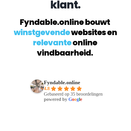
klant.
Fyndable.online bouwt 
winstgevende
 websites en 
relevante
 online 
vindbaarheid. 
Fyndable.online
4.8
Gebaseerd op 35 beoordelingen
powered by
G
o
o
g
l
e