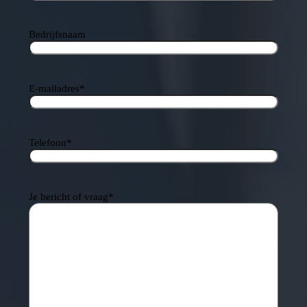
Bedrijfsnaam
E-mailadres
*
Telefoon
*
Je bericht of vraag
*