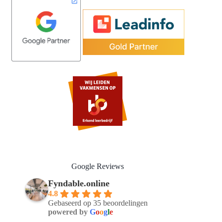
Google Reviews
Fyndable.online
4.8
Gebaseerd op 35 beoordelingen
powered by
G
o
o
g
l
e