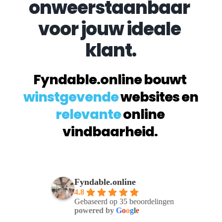
onweerstaanbaar 
voor jouw ideale 
klant.
Fyndable.online bouwt 
winstgevende
 websites en 
relevante
 online 
vindbaarheid. 
Fyndable.online
4.8
Gebaseerd op 35 beoordelingen
powered by
G
o
o
g
l
e