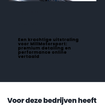
PORTFOLIO
Project voor:
MillMotorsport
Een krachtige uitstraling
voor MillMotorsport:
premium detailing en
performance online
vertaald
Voor deze bedrijven heeft 