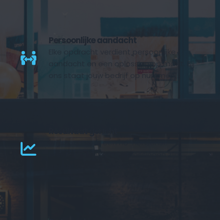
Persoonlijke aandacht
Elke opdracht verdient persoonlijke 
aandacht en een oplossing op maat. Bij 
ons staat jouw bedrijf op nummer 1. 
Resultaat gericht
Wij staan voor een no-nonsense 
mentaliteit. Al onze oplossingen zijn 
gericht op het behalen van topresultaat.