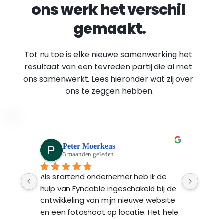
ons werk het verschil 
gemaakt.
Tot nu toe is elke nieuwe samenwerking het 
resultaat van een tevreden partij die al met 
ons samenwerkt. Lees hieronder wat zij over 
ons te zeggen hebben.
Peter Moerkens
3 maanden geleden
Ads 
Als startend ondernemer heb ik de 
Fynd
n 
hulp van Fyndable ingeschakeld bij de 
ontw
 na 
ontwikkeling van mijn nieuwe website 
Ze l
n 
en een fotoshoot op locatie. Het hele 
bren