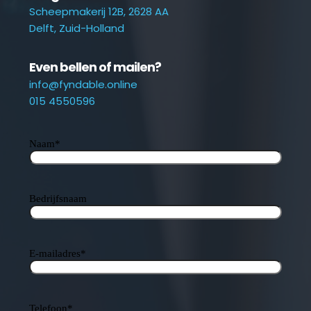
Scheepmakerij 12B, 2628 AA
Delft, Zuid-Holland
Even bellen of mailen?
info@fyndable.online
015 4550596
Naam
*
Bedrijfsnaam
E-mailadres
*
Telefoon
*