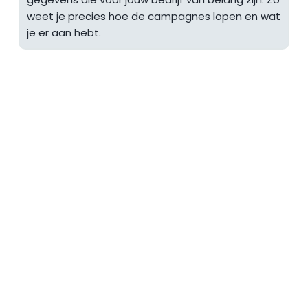
campagne.
weet je precies hoe de campagnes lopen en wat 
je er aan hebt. 
Staat je vraag er niet 
tussen?
Neem gerust contact 
met ons op. 