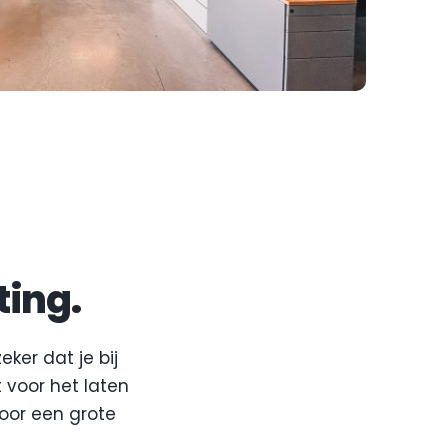
ing.
ker dat je bij 
 voor het laten 
or een grote 