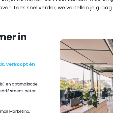
oven
. Lees snel verder, we vertellen je graa
er in 
t, verkoopt én 
s) en optimalisatie 
drijf steeds beter 
ail Marketing, 