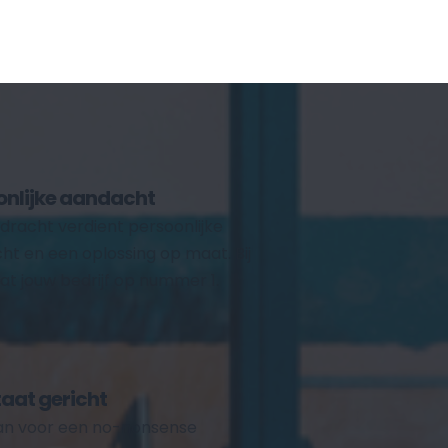
onlijke aandacht
dracht verdient persoonlijke 
t en een oplossing op maat. Bij 
at jouw bedrijf op nummer 1. 
taat gericht
aan voor een no-nonsense 