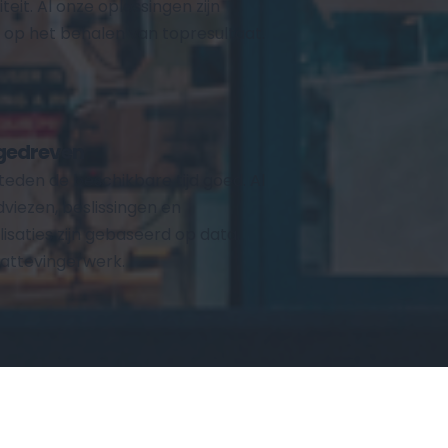
teit. Al onze oplossingen zijn 
 op het behalen van topresultaat.
gedreven
teden de beschikbare tijd goed. Al 
viezen, beslissingen en 
isaties zijn gebaseerd op data. 
attevingerwerk.