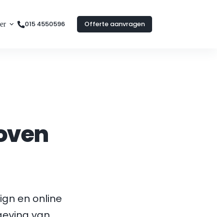
015 4550596
Offerte aanvragen
er
oven
ign en online 
marketing. En ja, we werken ook voor klanten in de omgeving van 