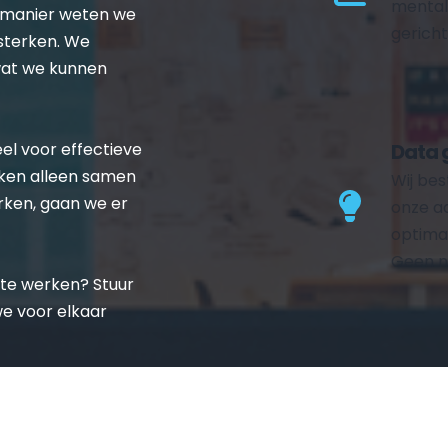
mentali
 manier weten we 
gericht
terken. We 
wat we kunnen 
el voor effectieve 
Data 
ken alleen samen 
Wij bes
rken, gaan we er 
onze ad
optimal
Geen n
te werken? Stuur 
e voor elkaar 