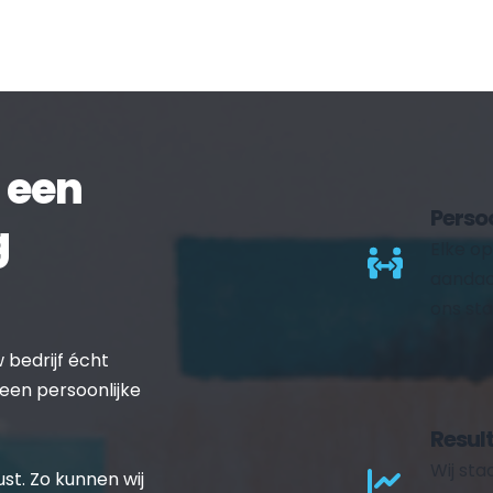
een 
Perso
 
Elke op
aandach
ons sta
bedrijf écht 
een persoonlijke 
Resul
Wij st
st. Zo kunnen wij 