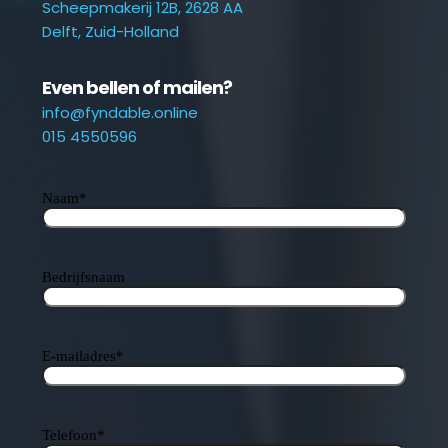
Scheepmakerij 12B, 2628 AA
Delft, Zuid-Holland
Even bellen of mailen?
info@fyndable.online
015 4550596
Naam
*
Bedrijfsnaam
E-mailadres
*
Telefoon
*