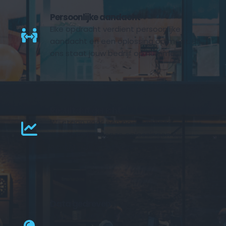
Persoonlijke aandacht
Elke opdracht verdient persoonlijke 
aandacht en een oplossing op maat. Bij 
ons staat jouw bedrijf op nummer 1. 
Resultaat gericht
Wij staan voor een no-nonsense 
mentaliteit. Al onze oplossingen zijn 
gericht op het behalen van topresultaat.
Data gedreven
Wij besteden de beschikbare tijd goed. 