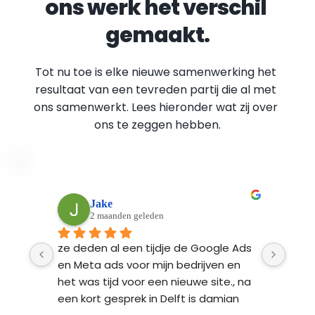
ons werk het verschil 
gemaakt.
Tot nu toe is elke nieuwe samenwerking het 
resultaat van een tevreden partij die al met 
ons samenwerkt. Lees hieronder wat zij over 
ons te zeggen hebben.
Peter Moerkens
3 maanden geleden
Ads 
Als startend ondernemer heb ik de 
Fynd
n 
hulp van Fyndable ingeschakeld bij de 
ontw
 na 
ontwikkeling van mijn nieuwe website 
Ze l
n 
en een fotoshoot op locatie. Het hele 
bren