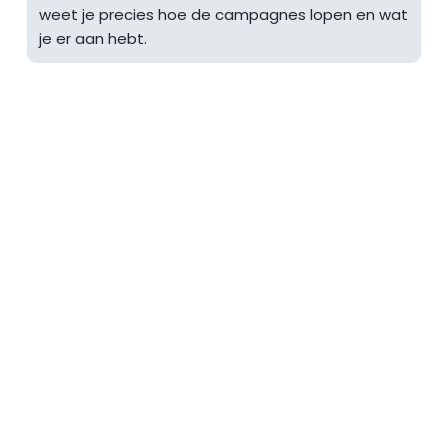
weet je precies hoe de campagnes lopen en wat 
je er aan hebt. 
Staat je vraag er niet 
tussen?
Neem gerust contact 
met ons op. 