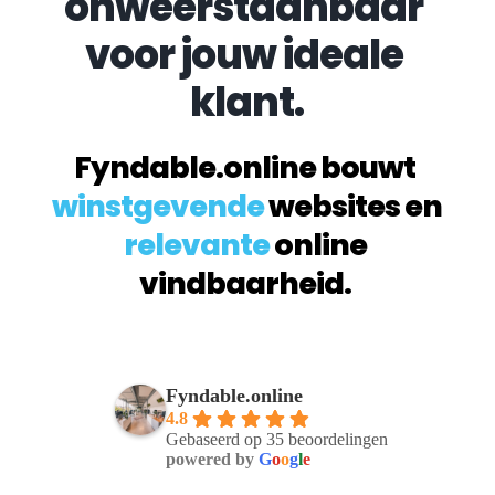
onweerstaanbaar 
voor jouw ideale 
klant.
Fyndable.online bouwt 
winstgevende
 websites en 
relevante
 online 
vindbaarheid. 
Fyndable.online
4.8
Gebaseerd op 35 beoordelingen
powered by
G
o
o
g
l
e