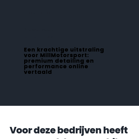
PORTFOLIO
Project voor:
MillMotorsport
Een krachtige uitstraling
voor MillMotorsport:
premium detailing en
performance online
vertaald
Voor deze bedrijven heeft 