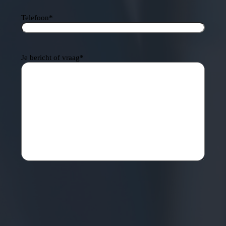
Telefoon
*
Je bericht of vraag
*