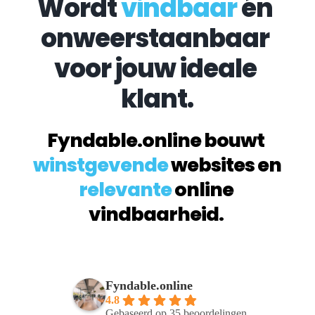
Wordt 
vindbaar
 én 
onweerstaanbaar 
voor jouw ideale 
klant.
Fyndable.online bouwt 
winstgevende
 websites en 
relevante
 online 
vindbaarheid. 
Fyndable.online
4.8
Gebaseerd op 35 beoordelingen