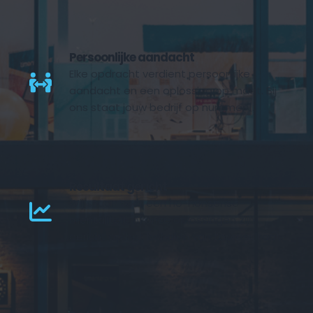
Persoonlijke aandacht
Elke opdracht verdient persoonlijke 
aandacht en een oplossing op maat. Bij 
ons staat jouw bedrijf op nummer 1. 
Resultaat gericht
Wij staan voor een no-nonsense 
mentaliteit. Al onze oplossingen zijn 
gericht op het behalen van topresultaat.