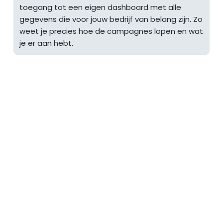
toegang tot een eigen dashboard met alle 
je de basis voor een succesvolle online marketing 
maken.
gegevens die voor jouw bedrijf van belang zijn. Zo 
campagne.
weet je precies hoe de campagnes lopen en wat 
je er aan hebt. 
Staat je vraag er niet 
tussen?
Neem gerust contact 
met ons op. 