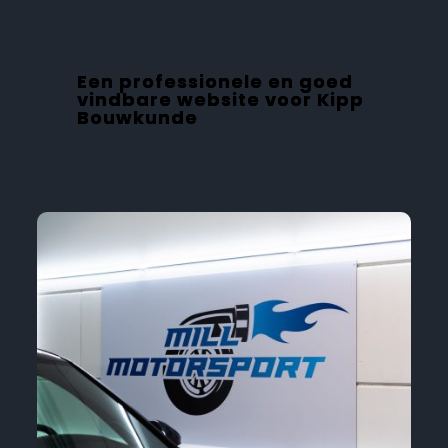
Project voor:
Kipp Bouwkunde
Een professionele en goed
vindbare website voor Kipp
Bouwkunde