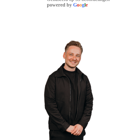
powered by
G
o
o
g
l
e