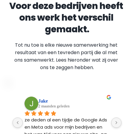
Voor deze bedrijven heeft 
ons werk het verschil 
gemaakt.
Tot nu toe is elke nieuwe samenwerking het 
resultaat van een tevreden partij die al met 
ons samenwerkt. Lees hieronder wat zij over 
ons te zeggen hebben.
Peter Moerkens
3 maanden geleden
Ads 
Als startend ondernemer heb ik de 
Fynd
n 
hulp van Fyndable ingeschakeld bij de 
ontw