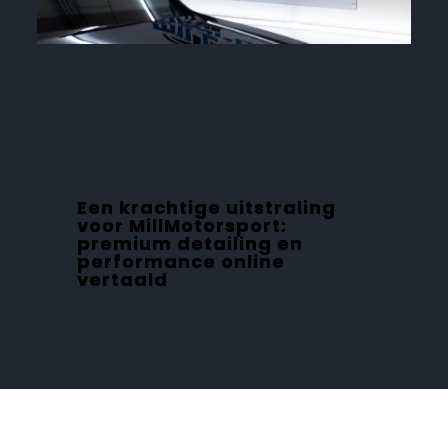
PORTFOLIO
Project voor:
MillMotorsport
Een krachtige uitstraling
voor MillMotorsport:
premium detailing en
performance online
vertaald