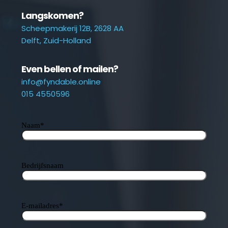
Langskomen?
Scheepmakerij 12B, 2628 AA
Delft, Zuid-Holland
Even bellen of mailen?
info@fyndable.online
015 4550596
Naam
*
Bedrijfsnaam
E-mailadres
*