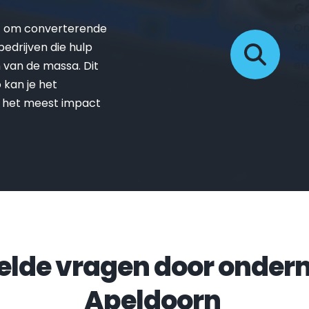
Go
On
t om converterende 
da
drijven die hulp 
er
van de massa. Dit 
vo
kan je het 
zo
 het meest impact 
Apeldoorn