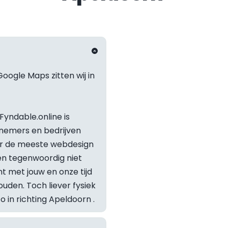
oogle Maps zitten wij in 
yndable.online is 
nemers en bedrijven 
or de meeste webdesign 
 tegenwoordig niet 
t met jouw en onze tijd 
Staat je v
den. Toch liever fysiek 
in richting 
Apeldoorn
 .
Neem geru