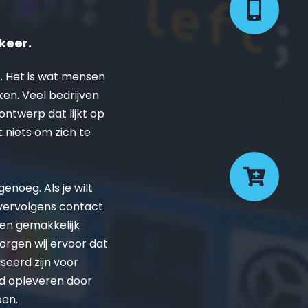
Vo
pr
de
keer.
. Het is wat mensen 
ken. Veel bedrijven 
twerp dat lijkt op 
Ge
t niets om zich te 
co
El
co
noeg. Als je wilt 
ge
 vervolgens contact 
el
en gemakkelijk 
fo
rgen wij ervoor dat 
eerd zijn voor 
d opleveren door 
pen.