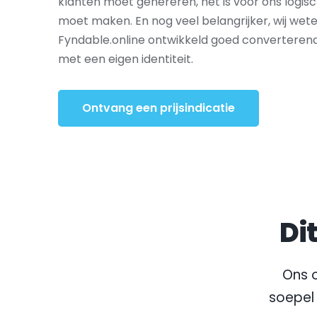
klanten moet genereren, het is voor ons logis
moet maken. En nog veel belangrijker, wij wete
Fyndable.online ontwikkeld goed converteren
met een eigen identiteit.
Ontvang een prijsindicatie
Di
Ons o
soepel 