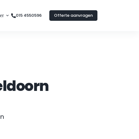
015 4550596
Offerte aanvragen
er
ldoorn
n 