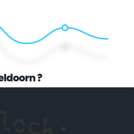
eldoorn
 ?
Volledig responsive webdesign 