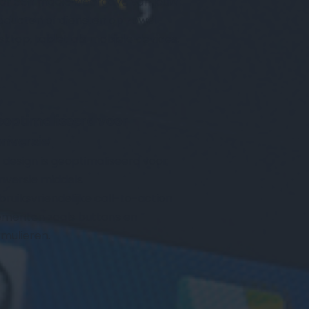
or een mooie weergave van jouw 
oducten of diensten op zowel 
sktop, tablet als mobiele devices.
optimaliseerd voor 
nversie
k design is geoptimaliseerd voor 
nversie middels 
bruiksvriendelijke call-to-action 
ementen zoals buttons en 
rmulieren.