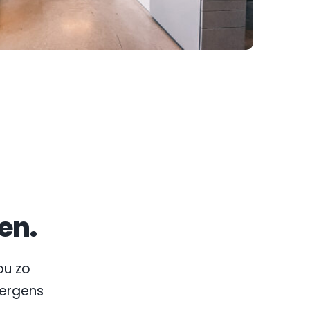
en.
u zo 
nergens 