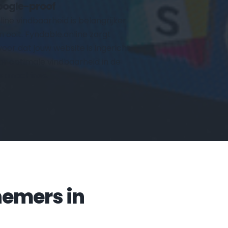
ogle-proof
line vindbaarheid is belangrijker 
n ooit. Fyndable.online zorgt 
voor dat jouw website is ingericht 
or optimale vindbaarheid in de 
ekmachines.
Veelgestelde vragen door ondernemers in 