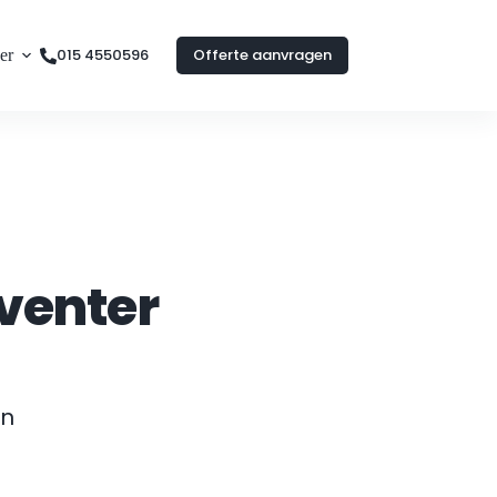
015 4550596
Offerte aanvragen
er
venter
n 