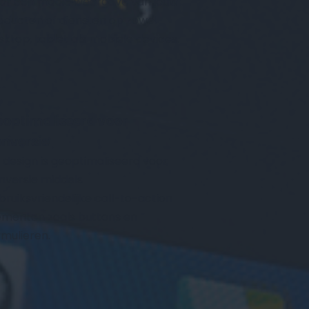
or een mooie weergave van jouw 
oducten of diensten op zowel 
sktop, tablet als mobiele devices.
optimaliseerd voor 
nversie
k design is geoptimaliseerd voor 
nversie middels 
bruiksvriendelijke call-to-action 
ementen zoals buttons en 
rmulieren.