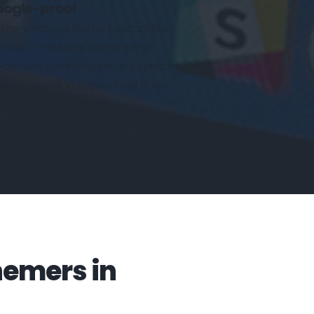
ogle-proof
line vindbaarheid is belangrijker 
n ooit. Fyndable.online zorgt 
voor dat jouw website is ingericht 
or optimale vindbaarheid in de 
ekmachines.
Veelgestelde vragen door ondernemers in 