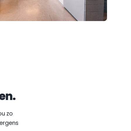
en.
u zo 
nergens 