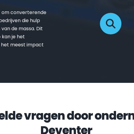
Go
On
t om converterende 
da
drijven die hulp 
er
van de massa. Dit 
vo
kan je het 
zo
 het meest impact 
Deventer