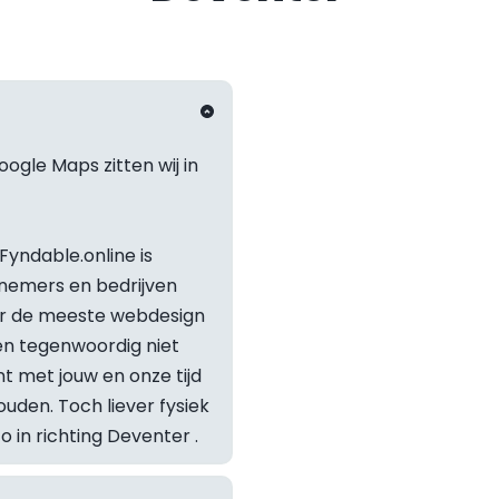
ogle Maps zitten wij in 
yndable.online is 
nemers en bedrijven 
or de meeste webdesign 
 tegenwoordig niet 
t met jouw en onze tijd 
Staat je v
den. Toch liever fysiek 
in richting 
Deventer
 .
Neem geru