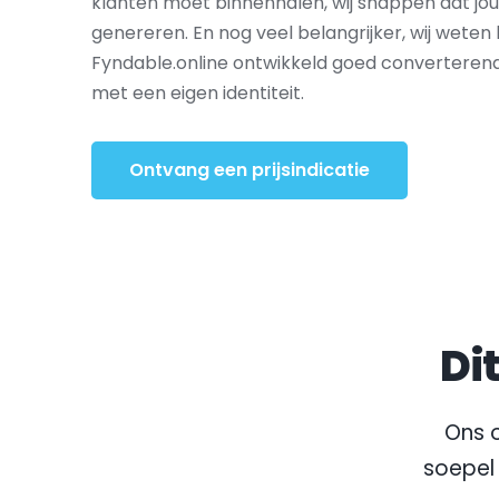
klanten moet binnenhalen, wij snappen dat jo
genereren. En nog veel belangrijker, wij weten 
Fyndable.online ontwikkeld goed converteren
met een eigen identiteit.
Ontvang een prijsindicatie
Di
Ons o
soepel 