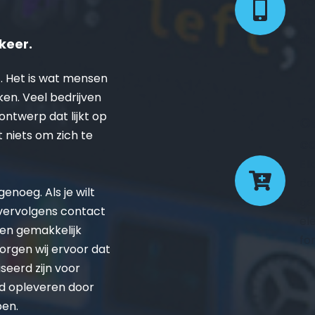
Vo
pr
de
keer.
. Het is wat mensen 
ken. Veel bedrijven 
twerp dat lijkt op 
Ge
t niets om zich te 
co
El
co
noeg. Als je wilt 
ge
 vervolgens contact 
el
en gemakkelijk 
fo
rgen wij ervoor dat 
eerd zijn voor 
d opleveren door 
pen.