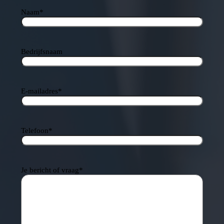
Naam
*
Bedrijfsnaam
E-mailadres
*
Telefoon
*
Je bericht of vraag
*