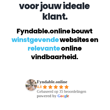
voor jouw ideale 
klant.
Fyndable.online bouwt 
winstgevende
 websites en 
relevante
 online 
vindbaarheid. 
Fyndable.online
4.8
Gebaseerd op 35 beoordelingen
powered by
G
o
o
g
l
e