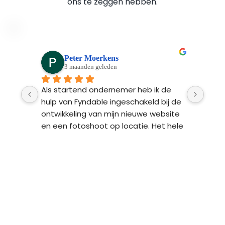
ons te zeggen hebben.
Peter Moerkens
3 maanden geleden
Ads 
Als startend ondernemer heb ik de 
Fynd
n 
hulp van Fyndable ingeschakeld bij de 
ontw
 na 
ontwikkeling van mijn nieuwe website 
Ze l
n 
en een fotoshoot op locatie. Het hele 
bren
proces van begin tot einde was heel 
 
professioneel en transparant. Het 
resultaat: een strakke website met 
ker 
persoonlijke foto’s en een Google 
n 
Ads-campagne die meer traffic naar 
mijn website oplevert. Super 
aden!
tevreden!
Benieuwd waar jouw 