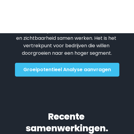
groeikansen liggen?
Geen snelle check, maar strategisch 
inzicht in hoe jouw website, content, socials 
en zichtbaarheid samen werken. Het is het 
vertrekpunt voor bedrijven die willen 
doorgroeien naar een hoger segment.
Groeipotentieel Analyse aanvragen
Recente 
samenwerkingen.