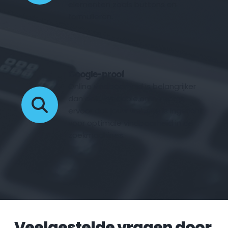
elementen zoals buttons en 
formulieren.
Google-proof
Online vindbaarheid is belangrijker 
dan ooit. Fyndable.online zorgt 
ervoor dat jouw website is ingericht 
voor optimale vindbaarheid in de 
zoekmachines.
Veelgestelde vragen door 