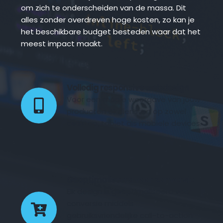
om zich te onderscheiden van de massa. Dit 
alles zonder overdreven hoge kosten, zo kan je 
het beschikbare budget besteden waar dat het 
meest impact maakt.
Volledig responsive webdesign 
Voor een mooie weergave van jouw 
producten of diensten op zowel 
desktop, tablet als mobiele devices.
Geoptimaliseerd voor conversie
Elk design is geoptimaliseerd voor 
conversie middels 
gebruiksvriendelijke call-to-action 