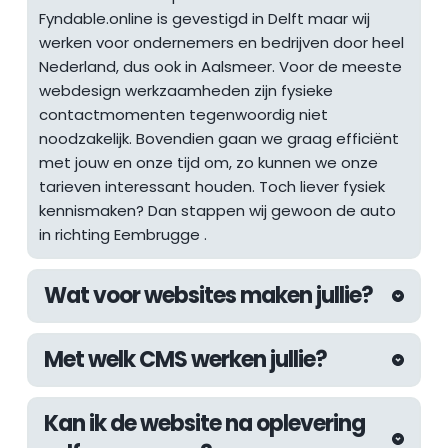
Fyndable.online is gevestigd in Delft maar wij 
werken voor ondernemers en bedrijven door heel 
Nederland, dus ook in Aalsmeer. Voor de meeste 
webdesign werkzaamheden zijn fysieke 
contactmomenten tegenwoordig niet 
noodzakelijk. Bovendien gaan we graag efficiënt 
met jouw en onze tijd om, zo kunnen we onze 
tarieven interessant houden. Toch liever fysiek 
kennismaken? Dan stappen wij gewoon de auto 
in richting 
Eembrugge
 .
Wat voor websites maken jullie?
De afgelopen jaren hebben wij aan 
Met welk CMS werken jullie?
uiteenlopende websites mogen werken. Van 
websites voor lokale ondernemers tot 
Wij werken altijd met het WordPress CMS. Met 
internationale webshops, inmiddels hebben wij 
Kan ik de website na oplevering 
WordPress kunnen wij de kwaliteit die wij 
als webdesign bureau in Den Haag meer dan 