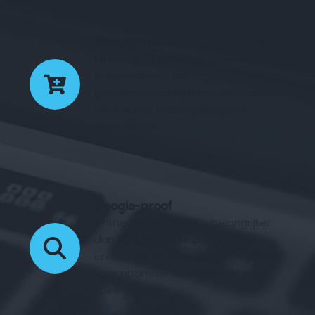
Geoptimaliseerd voor conversie
Elk design is geoptimaliseerd voor 
conversie middels 
gebruiksvriendelijke call-to-action 
elementen zoals buttons en 
formulieren.
Google-proof
Online vindbaarheid is belangrijker 
dan ooit. Fyndable.online zorgt 
ervoor dat jouw website is ingericht 
voor optimale vindbaarheid in de 
zoekmachines.