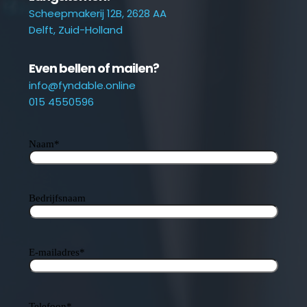
Scheepmakerij 12B, 2628 AA
Delft, Zuid-Holland
Even bellen of mailen?
info@fyndable.online
015 4550596
Naam
*
Bedrijfsnaam
E-mailadres
*
Telefoon
*