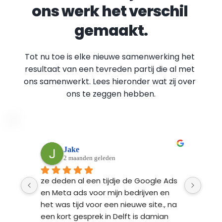
ons werk het verschil 
gemaakt.
Tot nu toe is elke nieuwe samenwerking het 
resultaat van een tevreden partij die al met 
ons samenwerkt. Lees hieronder wat zij over 
ons te zeggen hebben.
Peter Moerkens
3 maanden geleden
Ads 
Als startend ondernemer heb ik de 
Fynd
n 
hulp van Fyndable ingeschakeld bij de 
ontw
 na 
ontwikkeling van mijn nieuwe website 
Ze l
n 
en een fotoshoot op locatie. Het hele 
bren