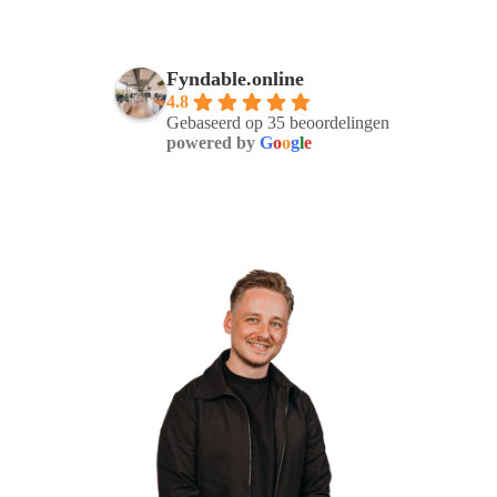
Fyndable.online
4.8
Gebaseerd op 35 beoordelingen
powered by
G
o
o
g
l
e