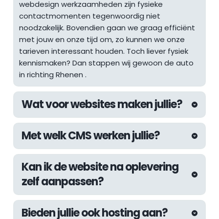
webdesign werkzaamheden zijn fysieke 
contactmomenten tegenwoordig niet 
noodzakelijk. Bovendien gaan we graag efficiënt 
met jouw en onze tijd om, zo kunnen we onze 
tarieven interessant houden. Toch liever fysiek 
kennismaken? Dan stappen wij gewoon de auto 
in richting 
Rhenen
 .
Wat voor websites maken jullie?
De afgelopen jaren hebben wij aan 
Met welk CMS werken jullie?
uiteenlopende websites mogen werken. Van 
websites voor lokale ondernemers tot 
Wij werken altijd met het WordPress CMS. Met 
internationale webshops, inmiddels hebben wij 
Kan ik de website na oplevering 
WordPress kunnen wij de kwaliteit die wij 
als webdesign bureau in Den Haag meer dan 
zelf aanpassen?
nastreven garanderen en zijn wij er zeker van dat 
genoeg ervaring om vrijwel elke uitdaging aan te 
we bouwen aan een future-proof systeem. De 
kunnen pakken.
Natuurlijk! Wij werken met een eigen page builder 
beschikbare uitbreidingen van WordPress zijn 
Bieden jullie ook hosting aan?
systeem genaamd de "Fyndable Editor". Hiermee 
gigantisch waardoor wij voor elke denkbare 