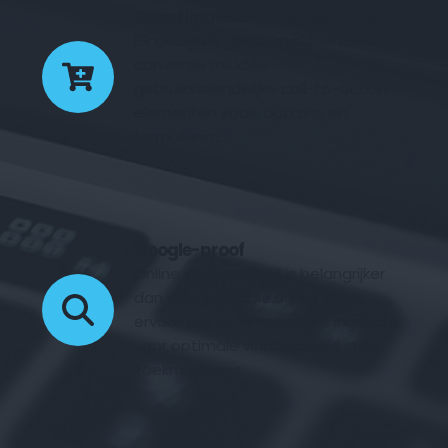
Geoptimaliseerd voor conversie
Elk design is geoptimaliseerd voor 
conversie middels 
gebruiksvriendelijke call-to-action 
elementen zoals buttons en 
formulieren.
Google-proof
Online vindbaarheid is belangrijker 
dan ooit. Fyndable.online zorgt 
ervoor dat jouw website is ingericht 
voor optimale vindbaarheid in de 
zoekmachines.