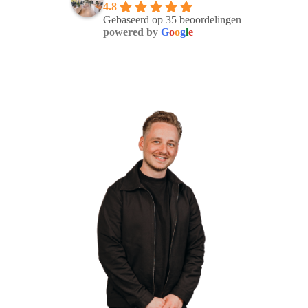
4.8
Gebaseerd op 35 beoordelingen
powered by
G
o
o
g
l
e