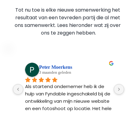
Tot nu toe is elke nieuwe samenwerking het 
resultaat van een tevreden partij die al met 
ons samenwerkt. Lees hieronder wat zij over 
ons te zeggen hebben.
Peter Moerkens
3 maanden geleden
Ads 
Als startend ondernemer heb ik de 
Fynd
n 
hulp van Fyndable ingeschakeld bij de 
ontw
 na 
ontwikkeling van mijn nieuwe website 
Ze l
n 
en een fotoshoot op locatie. Het hele 
bren
proces van begin tot einde was heel 
 
professioneel en transparant. Het 
resultaat: een strakke website met 