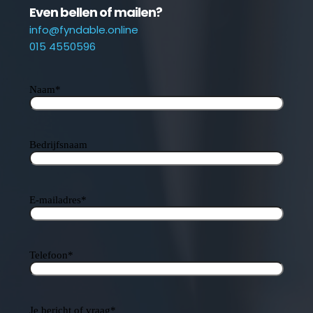
Even bellen of mailen?
info@fyndable.online
015 4550596
Naam
*
Bedrijfsnaam
E-mailadres
*
Telefoon
*
Je bericht of vraag
*