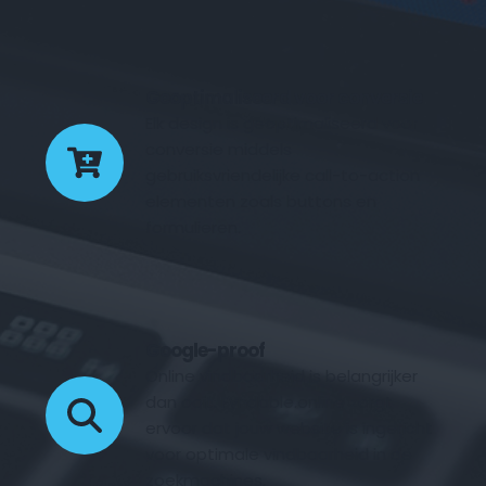
Geoptimaliseerd voor conversie
Elk design is geoptimaliseerd voor 
conversie middels 
gebruiksvriendelijke call-to-action 
elementen zoals buttons en 
formulieren.
Google-proof
Online vindbaarheid is belangrijker 
dan ooit. Fyndable.online zorgt 
ervoor dat jouw website is ingericht 
voor optimale vindbaarheid in de 
zoekmachines.