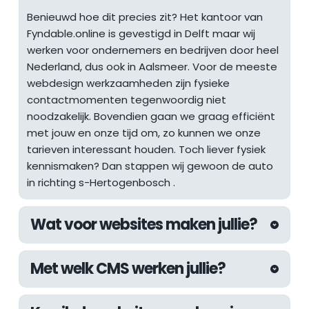
Benieuwd hoe dit precies zit? Het kantoor van 
Fyndable.online is gevestigd in Delft maar wij 
werken voor ondernemers en bedrijven door heel 
Nederland, dus ook in Aalsmeer. Voor de meeste 
webdesign werkzaamheden zijn fysieke 
contactmomenten tegenwoordig niet 
noodzakelijk. Bovendien gaan we graag efficiënt 
met jouw en onze tijd om, zo kunnen we onze 
tarieven interessant houden. Toch liever fysiek 
kennismaken? Dan stappen wij gewoon de auto 
in richting 
s-Hertogenbosch
 .
Wat voor websites maken jullie?
De afgelopen jaren hebben wij aan 
Met welk CMS werken jullie?
uiteenlopende websites mogen werken. Van 
websites voor lokale ondernemers tot 
Wij werken altijd met het WordPress CMS. Met 
internationale webshops, inmiddels hebben wij 