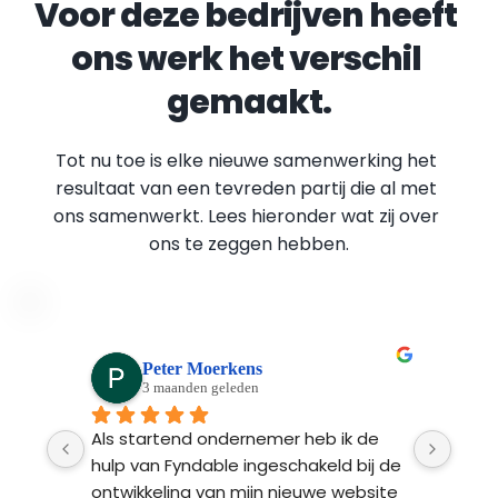
Voor deze bedrijven heeft 
ons werk het verschil 
gemaakt.
Tot nu toe is elke nieuwe samenwerking het 
resultaat van een tevreden partij die al met 
ons samenwerkt. Lees hieronder wat zij over 
ons te zeggen hebben.
Peter Moerkens
3 maanden geleden
Ads 
Als startend ondernemer heb ik de 
Fynd
n 
hulp van Fyndable ingeschakeld bij de 
ontw
 na 
ontwikkeling van mijn nieuwe website 
Ze l