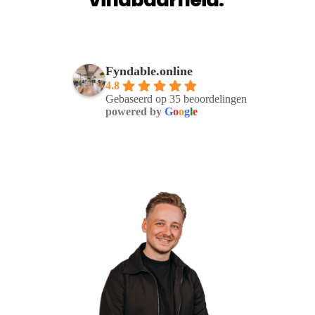
Fyndable.online
4.8
Gebaseerd op 35 beoordelingen
powered by
G
o
o
g
l
e