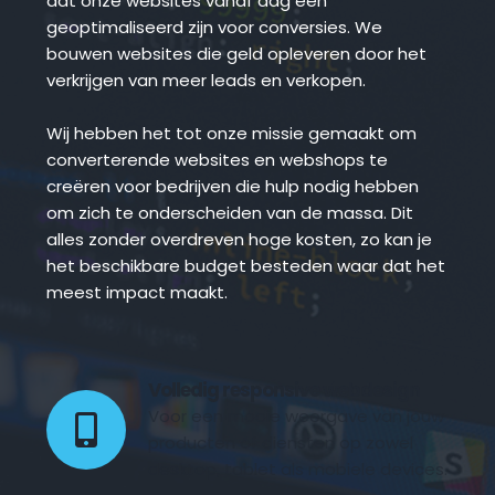
dat onze websites vanaf dag één 
geoptimaliseerd zijn voor conversies. We 
bouwen websites die geld opleveren door het 
verkrijgen van meer leads en verkopen.
Wij hebben het tot onze missie gemaakt om 
converterende websites en webshops te 
creëren voor bedrijven die hulp nodig hebben 
om zich te onderscheiden van de massa. Dit 
alles zonder overdreven hoge kosten, zo kan je 
het beschikbare budget besteden waar dat het 
meest impact maakt.
Volledig responsive webdesign 
Voor een mooie weergave van jouw 
producten of diensten op zowel 
desktop, tablet als mobiele devices.