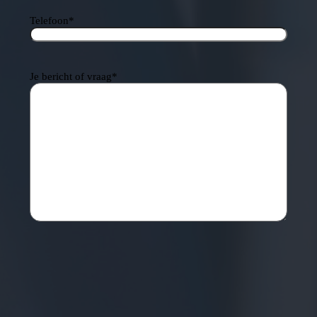
Telefoon
*
Je bericht of vraag
*