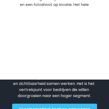
n 
en een fotoshoot op locatie. Het hele 
bren
proces van begin tot einde was heel 
 
professioneel en transparant. Het 
resultaat: een strakke website met 
ker 
persoonlijke foto’s en een Google 
n 
Ads-campagne die meer traffic naar 
mijn website oplevert. Super 
aden!
tevreden!
Benieuwd waar jouw 
groeikansen liggen?
Geen snelle check, maar strategisch 
inzicht in hoe jouw website, content, socials 
en zichtbaarheid samen werken. Het is het 
vertrekpunt voor bedrijven die willen 
doorgroeien naar een hoger segment.