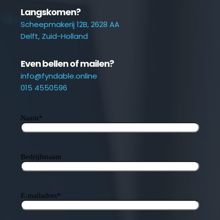
Langskomen?
Scheepmakerij 12B, 2628 AA
Delft, Zuid-Holland
Even bellen of mailen?
info@fyndable.online
015 4550596
Naam
*
Bedrijfsnaam
E-mailadres
*