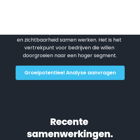
groeikansen liggen?
Geen snelle check, maar strategisch 
inzicht in hoe jouw website, content, socials 
en zichtbaarheid samen werken. Het is het 
vertrekpunt voor bedrijven die willen 
doorgroeien naar een hoger segment.
Groeipotentieel Analyse aanvragen
Recente 
samenwerkingen.