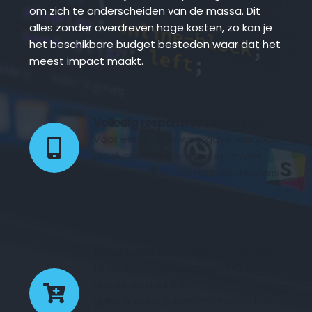
om zich te onderscheiden van de massa. Dit 
alles zonder overdreven hoge kosten, zo kan je 
het beschikbare budget besteden waar dat het 
meest impact maakt.
Volledig responsive webdesign 
Voor een mooie weergave van jouw 
producten of diensten op zowel 
desktop, tablet als mobiele devices.
Geoptimaliseerd voor conversie
Elk design is geoptimaliseerd voor 
conversie middels 
gebruiksvriendelijke call-to-action 