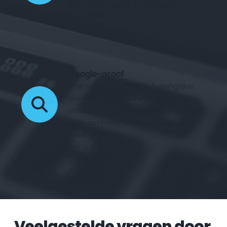
elementen zoals buttons en 
formulieren.
Google-proof
Online vindbaarheid is belangrijker 
dan ooit. Fyndable.online zorgt 
ervoor dat jouw website is ingericht 
voor optimale vindbaarheid in de 
zoekmachines.
Veelgestelde vragen door 