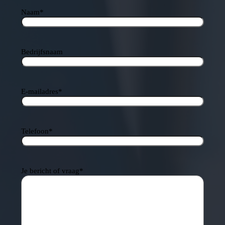
Naam
*
Bedrijfsnaam
E-mailadres
*
Telefoon
*
Je bericht of vraag
*