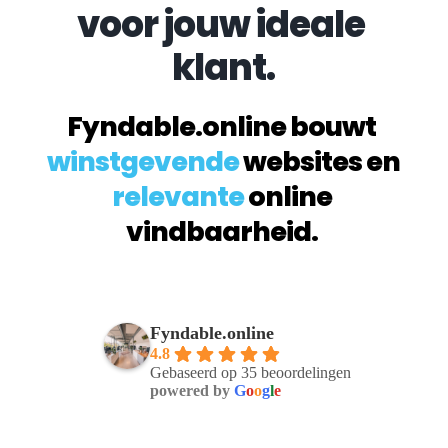
voor jouw ideale 
klant.
Fyndable.online bouwt 
winstgevende
 websites en 
relevante
 online 
vindbaarheid. 
Fyndable.online
4.8
Gebaseerd op 35 beoordelingen
powered by
G
o
o
g
l
e