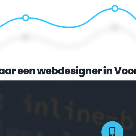
aar een webdesigner in 
Voo
Vo