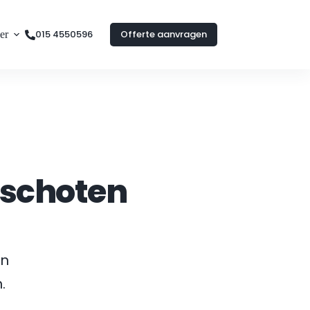
015 4550596
Offerte aanvragen
er
schoten
n 
n
.