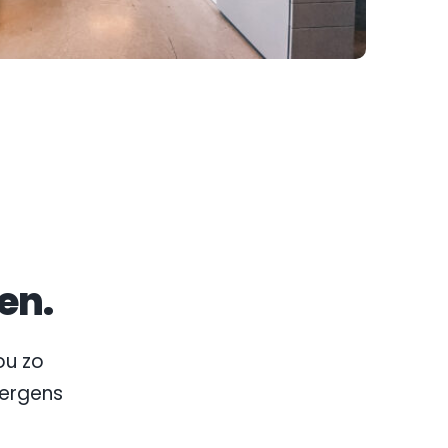
en.
u zo 
nergens 