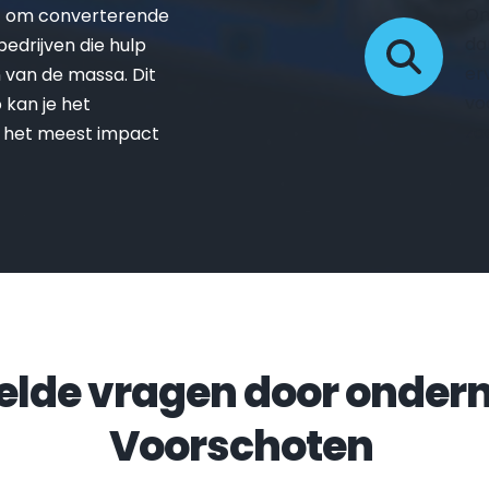
On
t om converterende 
da
drijven die hulp 
er
van de massa. Dit 
vo
kan je het 
zo
 het meest impact 
Voorschoten