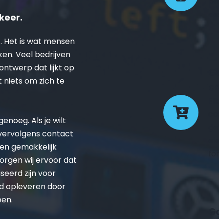
pr
de
keer.
. Het is wat mensen 
ken. Veel bedrijven 
twerp dat lijkt op 
Ge
t niets om zich te 
co
El
co
noeg. Als je wilt 
ge
 vervolgens contact 
el
en gemakkelijk 
fo
rgen wij ervoor dat 
eerd zijn voor 
d opleveren door 
pen.
Go