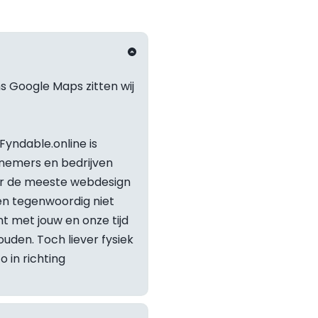
s Google Maps zitten wij 
yndable.online is 
nemers en bedrijven 
or de meeste webdesign 
 tegenwoordig niet 
t met jouw en onze tijd 
den. Toch liever fysiek 
Staat je v
kennismaken? Dan stappen wij gewoon de auto in richting 
Neem geru