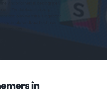
line vindbaarheid is belangrijker 
n ooit. Fyndable.online zorgt 
voor dat jouw website is ingericht 
or optimale vindbaarheid in de 
ekmachines.
Veelgestelde vragen door ondernemers in 