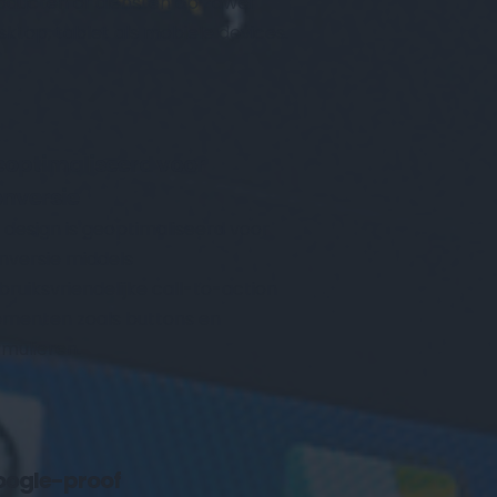
oducten of diensten op zowel 
sktop, tablet als mobiele devices.
optimaliseerd voor 
nversie
k design is geoptimaliseerd voor 
nversie middels 
bruiksvriendelijke call-to-action 
ementen zoals buttons en 
rmulieren.
ogle-proof