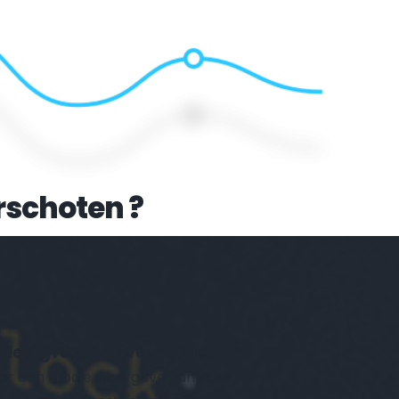
rschoten
 ?
Volledig responsive webdesign 
or een mooie weergave van jouw 