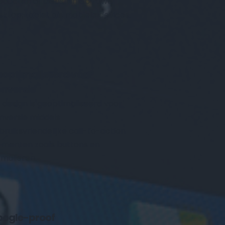
oducten of diensten op zowel 
sktop, tablet als mobiele devices.
optimaliseerd voor 
nversie
k design is geoptimaliseerd voor 
nversie middels 
bruiksvriendelijke call-to-action 
ementen zoals buttons en 
rmulieren.
ogle-proof