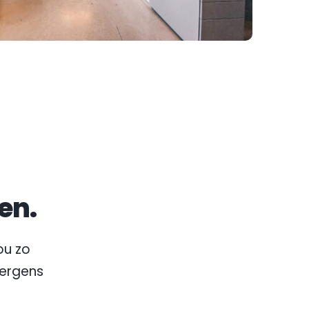
en.
u zo 
nergens 