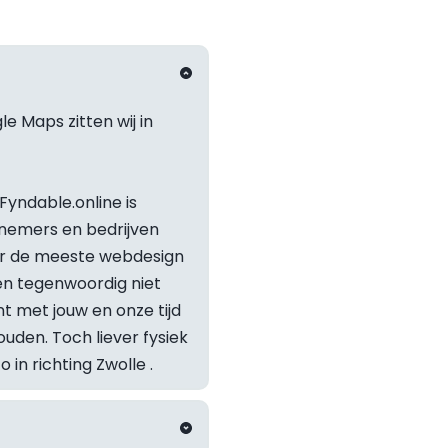
e Maps zitten wij in 
yndable.online is 
nemers en bedrijven 
or de meeste webdesign 
 tegenwoordig niet 
t met jouw en onze tijd 
Staat je v
den. Toch liever fysiek 
in richting 
Zwolle
 .
Neem geru