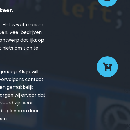
pr
de
keer.
. Het is wat mensen 
ken. Veel bedrijven 
twerp dat lijkt op 
Ge
t niets om zich te 
co
El
co
noeg. Als je wilt 
ge
 vervolgens contact 
el
en gemakkelijk 
fo
rgen wij ervoor dat 
eerd zijn voor 
d opleveren door 
pen.
Go