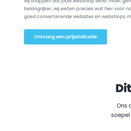
wij snappen dat jouw webshop winst moet gene
belangrijker, wij weten precies wat hier voor nod
goed converterende websites en webshops met
Ontvang een prijsindicatie
Di
Ons o
soepel 