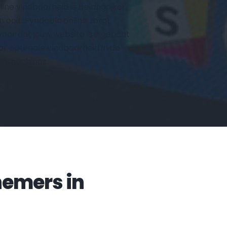
line vindbaarheid is belangrijker 
n ooit. Fyndable.online zorgt 
voor dat jouw website is ingericht 
or optimale vindbaarheid in de 
ekmachines.
Veelgestelde vragen door ondernemers in 