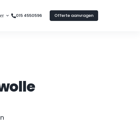
015 4550596
Offerte aanvragen
er
wolle
n 