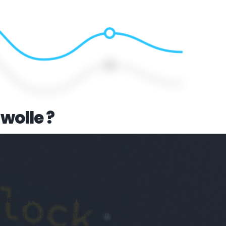
wolle
 ?
Volledig responsive webdesign 
or een mooie weergave van jouw 