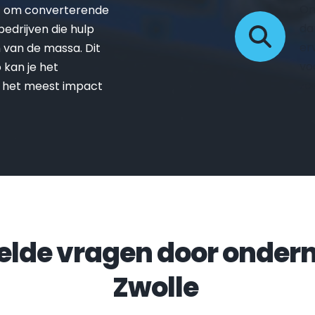
On
t om converterende 
da
drijven die hulp 
er
van de massa. Dit 
vo
kan je het 
zo
 het meest impact 
Zwolle