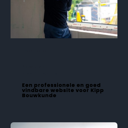
PORTFOLIO
Project voor:
Kipp Bouwkunde
Een professionele en goed
vindbare website voor Kipp
Bouwkunde