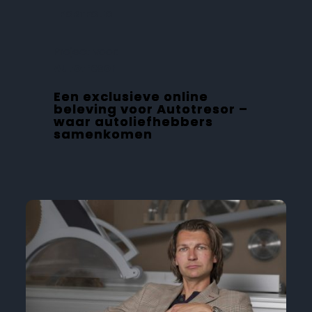
PORTFOLIO
Project voor:
Autotresor
Een exclusieve online
beleving voor Autotresor –
waar autoliefhebbers
samenkomen