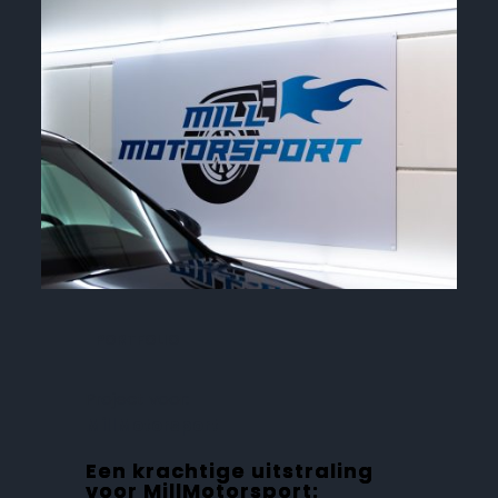
PORTFOLIO
Project voor:
MillMotorsport
Een krachtige uitstraling
voor MillMotorsport: