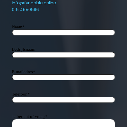
info@fyndable.online
015 4550596
Naam
*
Bedrijfsnaam
E-mailadres
*
Telefoon
*
Je bericht of vraag
*