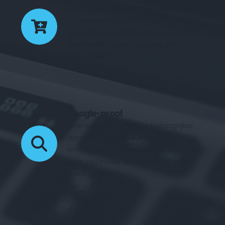
Elk design is geoptimaliseerd voor 
conversie middels 
gebruiksvriendelijke call-to-action 
elementen zoals buttons en 
formulieren.
Google-proof
Online vindbaarheid is belangrijker 
dan ooit. Fyndable.online zorgt 
ervoor dat jouw website is ingericht 
voor optimale vindbaarheid in de 
zoekmachines.