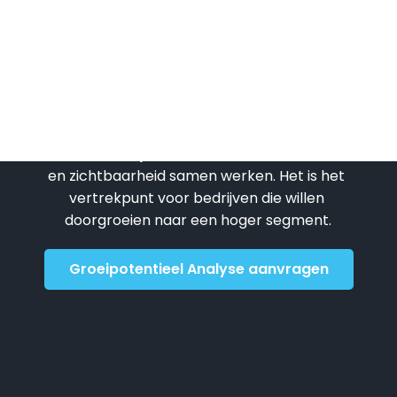
mijn website oplevert. Super 
aden!
tevreden!
Benieuwd waar jouw 
groeikansen liggen?
Geen snelle check, maar strategisch 
inzicht in hoe jouw website, content, socials 
en zichtbaarheid samen werken. Het is het 
vertrekpunt voor bedrijven die willen 
doorgroeien naar een hoger segment.
Groeipotentieel Analyse aanvragen