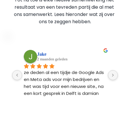
resultaat van een tevreden partij die al met 
ons samenwerkt. Lees hieronder wat zij over 
ons te zeggen hebben.
Peter Moerkens
3 maanden geleden
Ads 
Als startend ondernemer heb ik de 
Fynd
n 
hulp van Fyndable ingeschakeld bij de 
ontw
 na 
ontwikkeling van mijn nieuwe website 
Ze l
n 
en een fotoshoot op locatie. Het hele 
bren
proces van begin tot einde was heel 
 
professioneel en transparant. Het 
resultaat: een strakke website met 
ker 
persoonlijke foto’s en een Google 
n 
Ads-campagne die meer traffic naar 