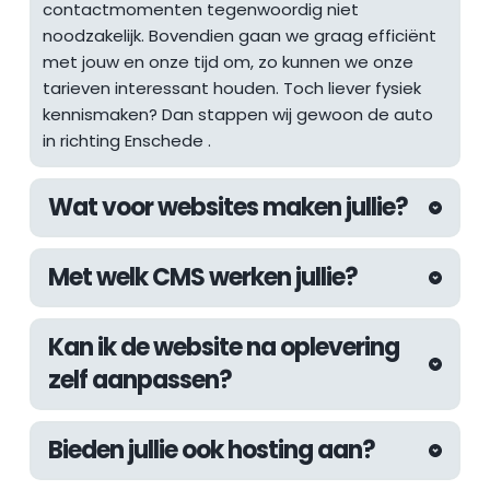
contactmomenten tegenwoordig niet 
noodzakelijk. Bovendien gaan we graag efficiënt 
met jouw en onze tijd om, zo kunnen we onze 
tarieven interessant houden. Toch liever fysiek 
kennismaken? Dan stappen wij gewoon de auto 
in richting 
Enschede
 .
Wat voor websites maken jullie?
De afgelopen jaren hebben wij aan 
Met welk CMS werken jullie?
uiteenlopende websites mogen werken. Van 
websites voor lokale ondernemers tot 
Wij werken altijd met het WordPress CMS. Met 
internationale webshops, inmiddels hebben wij 
Kan ik de website na oplevering 
WordPress kunnen wij de kwaliteit die wij 
als webdesign bureau in Den Haag meer dan 
zelf aanpassen?
nastreven garanderen en zijn wij er zeker van dat 
genoeg ervaring om vrijwel elke uitdaging aan te 
we bouwen aan een future-proof systeem. De 
kunnen pakken.
Natuurlijk! Wij werken met een eigen page builder 
beschikbare uitbreidingen van WordPress zijn 
Bieden jullie ook hosting aan?
systeem genaamd de "Fyndable Editor". Hiermee 
gigantisch waardoor wij voor elke denkbare 
kun je zelf eenvoudig aanpassingen aan de 
situatie een geschikte oplossing kunnen bouwen.