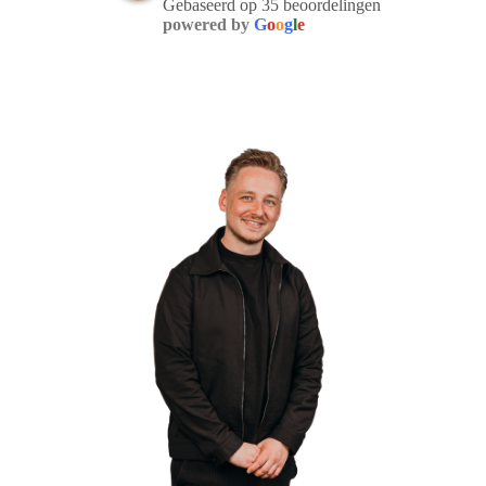
Gebaseerd op 35 beoordelingen
powered by
G
o
o
g
l
e