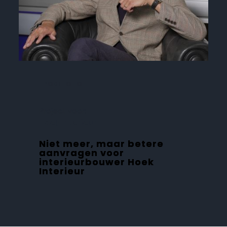
PORTFOLIO
Project voor:
Hoek Interieur
Niet meer, maar betere
aanvragen voor
interieurbouwer Hoek
Interieur