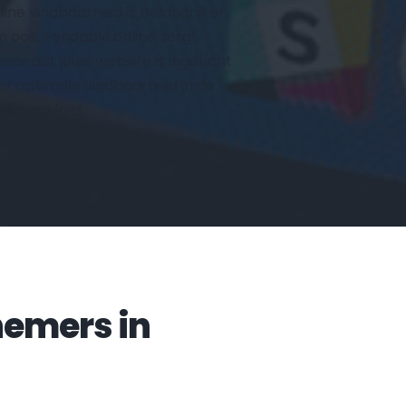
line vindbaarheid is belangrijker 
n ooit. Fyndable.online zorgt 
voor dat jouw website is ingericht 
or optimale vindbaarheid in de 
ekmachines.
Veelgestelde vragen door ondernemers in 