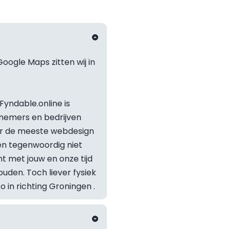
oogle Maps zitten wij in 
yndable.online is 
nemers en bedrijven 
or de meeste webdesign 
 tegenwoordig niet 
t met jouw en onze tijd 
Staat je v
den. Toch liever fysiek 
in richting 
Groningen
 .
Neem geru