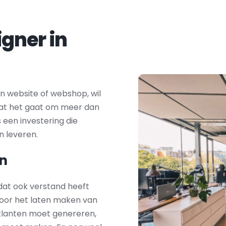
Zoek je een webdesigner in 
 website of webshop, wil 
dat het gaat om meer dan 
s een investering die 
n leveren.
n
dat ook verstand heeft 
oor het laten maken van 
 klanten moet genereren, 