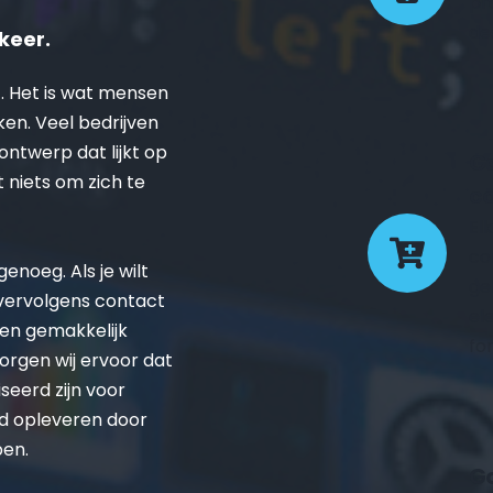
pr
de
keer.
. Het is wat mensen 
ken. Veel bedrijven 
twerp dat lijkt op 
Ge
t niets om zich te 
co
El
co
noeg. Als je wilt 
ge
 vervolgens contact 
el
en gemakkelijk 
fo
rgen wij ervoor dat 
eerd zijn voor 
d opleveren door 
pen.
Go