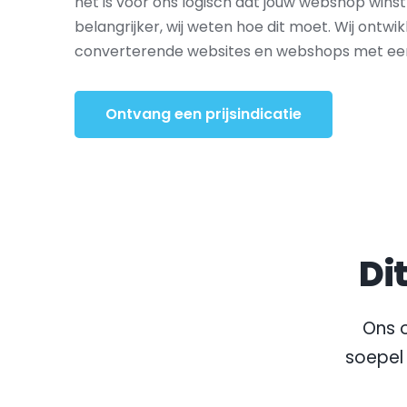
het is voor ons logisch dat jouw webshop wins
belangrijker, wij weten hoe dit moet. Wij ontwi
converterende websites en webshops met een e
Ontvang een prijsindicatie
Di
Ons o
soepel 