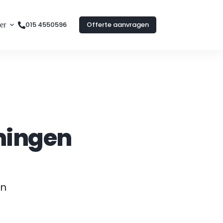
015 4550596
Offerte aanvragen
er
ningen
n 