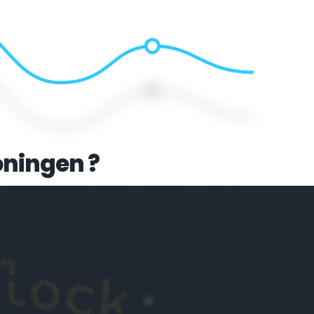
oningen
 ?
Volledig responsive webdesign 
or een mooie weergave van jouw 