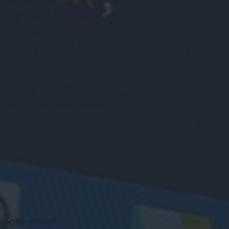
oducten of diensten op zowel 
sktop, tablet als mobiele devices.
optimaliseerd voor 
nversie
k design is geoptimaliseerd voor 
nversie middels 
bruiksvriendelijke call-to-action 
ementen zoals buttons en 
rmulieren.
ogle-proof