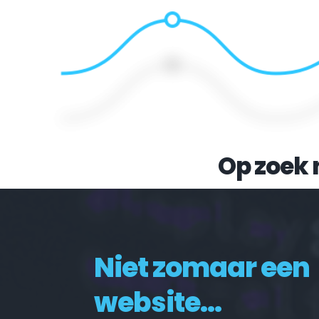
Op zoek 
Niet zomaar een 
website...