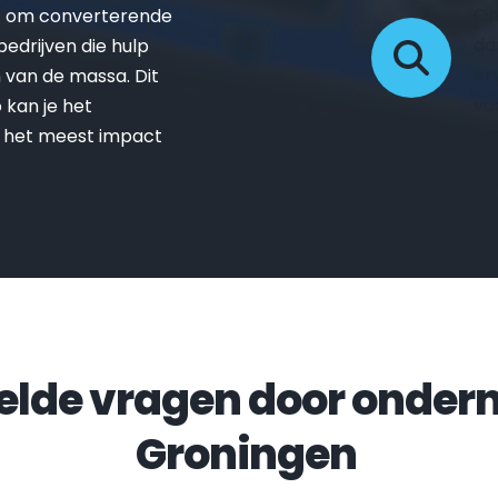
On
t om converterende 
da
drijven die hulp 
er
van de massa. Dit 
vo
kan je het 
zo
 het meest impact 
Groningen