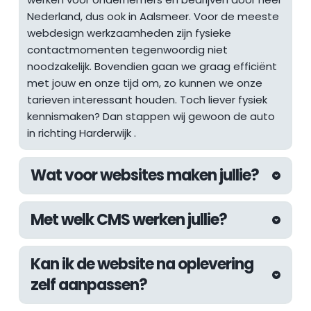
Nederland, dus ook in Aalsmeer. Voor de meeste 
webdesign werkzaamheden zijn fysieke 
contactmomenten tegenwoordig niet 
noodzakelijk. Bovendien gaan we graag efficiënt 
met jouw en onze tijd om, zo kunnen we onze 
tarieven interessant houden. Toch liever fysiek 
kennismaken? Dan stappen wij gewoon de auto 
in richting 
Harderwijk
 .
Wat voor websites maken jullie?
De afgelopen jaren hebben wij aan 
Met welk CMS werken jullie?
uiteenlopende websites mogen werken. Van 
websites voor lokale ondernemers tot 
Wij werken altijd met het WordPress CMS. Met 
internationale webshops, inmiddels hebben wij 
Kan ik de website na oplevering 
WordPress kunnen wij de kwaliteit die wij 
als webdesign bureau in Den Haag meer dan 
zelf aanpassen?
nastreven garanderen en zijn wij er zeker van dat 
genoeg ervaring om vrijwel elke uitdaging aan te 
we bouwen aan een future-proof systeem. De 
kunnen pakken.