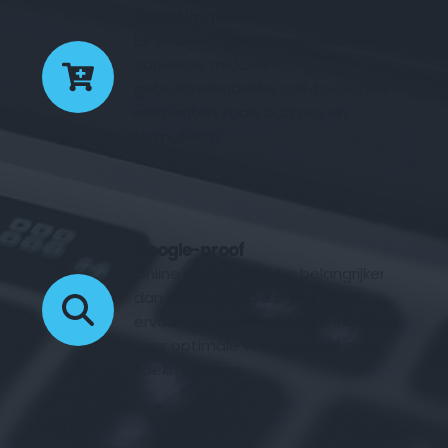
Geoptimaliseerd voor conversie
Elk design is geoptimaliseerd voor 
conversie middels 
gebruiksvriendelijke call-to-action 
elementen zoals buttons en 
formulieren.
Google-proof
Online vindbaarheid is belangrijker 
dan ooit. Fyndable.online zorgt 
ervoor dat jouw website is ingericht 
voor optimale vindbaarheid in de 
zoekmachines.