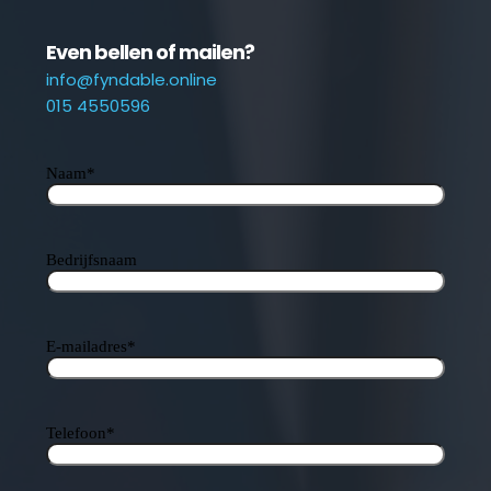
Even bellen of mailen?
info@fyndable.online
015 4550596
Naam
*
Bedrijfsnaam
E-mailadres
*
Telefoon
*