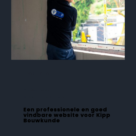
PORTFOLIO
Project voor:
Kipp Bouwkunde
Een professionele en goed
vindbare website voor Kipp
Bouwkunde