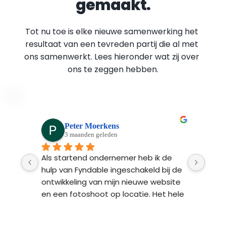
gemaakt.
Tot nu toe is elke nieuwe samenwerking het 
resultaat van een tevreden partij die al met 
ons samenwerkt. Lees hieronder wat zij over 
ons te zeggen hebben.
Peter Moerkens
3 maanden geleden
Ads 
Als startend ondernemer heb ik de 
Fynd
n 
hulp van Fyndable ingeschakeld bij de 
ontw
 na 
ontwikkeling van mijn nieuwe website 
Ze l
n 
en een fotoshoot op locatie. Het hele 
bren
proces van begin tot einde was heel 
 
professioneel en transparant. Het 