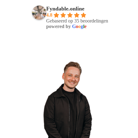
Fyndable.online
4.8
Gebaseerd op 35 beoordelingen
powered by
G
o
o
g
l
e