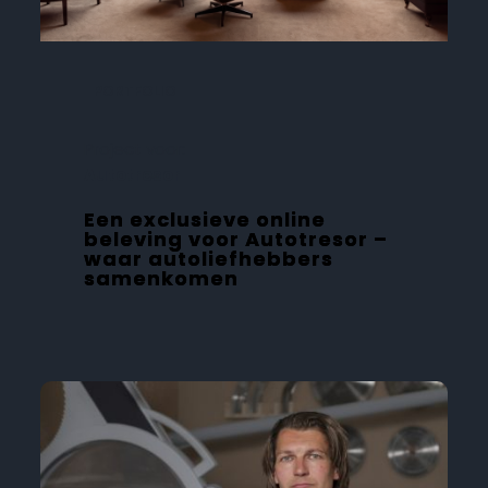
PORTFOLIO
Project voor:
Autotresor
Een exclusieve online
beleving voor Autotresor –
waar autoliefhebbers
samenkomen