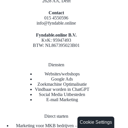
2628 AA, Delft
Contact
015 4550596
info@fyndable.online
Fyndable.online B.V.
KvK: 95947493
BTW: NL867395023B01
Diensten
Websites/webshops
Google Ads
Zoekmachine Optimalisatie
Vindbaar worden in ChatGPT
Social Media Uitbesteden
E-mail Marketing
Direct starten
Cookie Settings
Marketing voor MKB bedrijven – betere klanten &