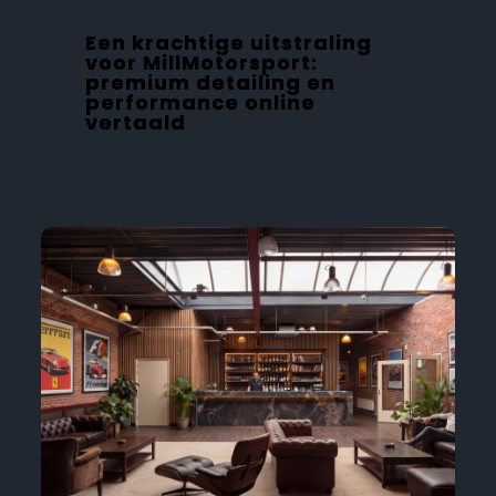
Een krachtige uitstraling
voor MillMotorsport:
premium detailing en
performance online
vertaald