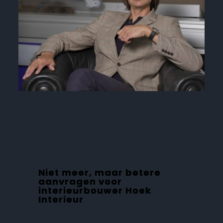
PORTFOLIO
Project voor:
Hoek Interieur
Niet meer, maar betere
aanvragen voor
interieurbouwer Hoek
Interieur