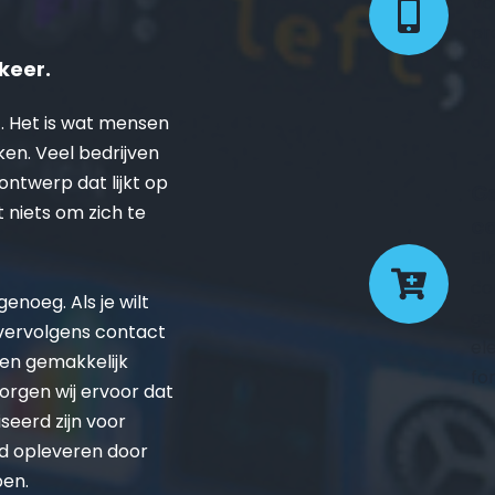
Vo
pr
de
keer.
. Het is wat mensen 
ken. Veel bedrijven 
twerp dat lijkt op 
Ge
t niets om zich te 
co
El
co
noeg. Als je wilt 
ge
 vervolgens contact 
el
en gemakkelijk 
fo
rgen wij ervoor dat 
eerd zijn voor 
d opleveren door 
pen.