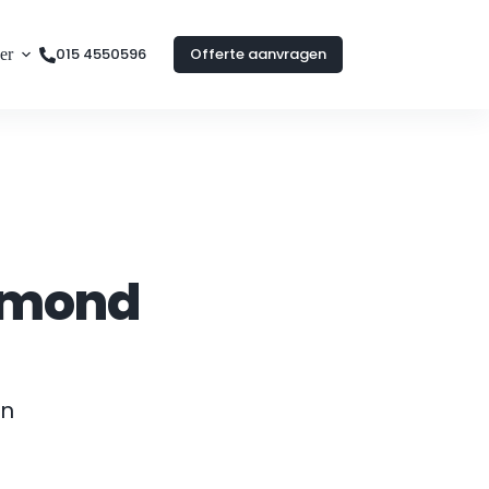
015 4550596
Offerte aanvragen
er
lmond
n 