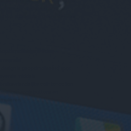
or een mooie weergave van jouw 
oducten of diensten op zowel 
sktop, tablet als mobiele devices.
optimaliseerd voor 
nversie
k design is geoptimaliseerd voor 
nversie middels 
bruiksvriendelijke call-to-action 
ementen zoals buttons en 
rmulieren.