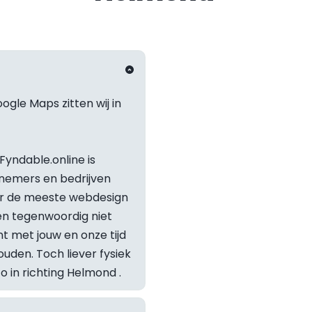
ogle Maps zitten wij in 
yndable.online is 
nemers en bedrijven 
or de meeste webdesign 
 tegenwoordig niet 
t met jouw en onze tijd 
Staat je v
den. Toch liever fysiek 
in richting 
Helmond
 .
Neem geru