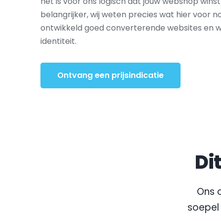
het is voor ons logisch dat jouw webshop wins
belangrijker, wij weten precies wat hier voor nod
ontwikkeld goed converterende websites en 
identiteit.
Ontvang een prijsindicatie
Di
Ons o
soepel 