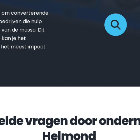
Go
On
t om converterende 
da
drijven die hulp 
er
van de massa. Dit 
vo
kan je het 
zo
 het meest impact 
Helmond