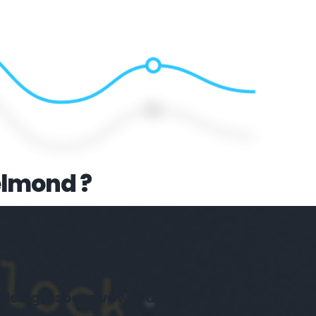
elmond
 ?
Volledig responsive webdesign 