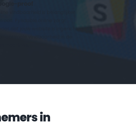
ogle-proof
line vindbaarheid is belangrijker 
n ooit. Fyndable.online zorgt 
voor dat jouw website is ingericht 
or optimale vindbaarheid in de 
ekmachines.
Veelgestelde vragen door ondernemers in 