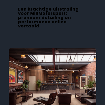
Een krachtige uitstraling
voor MillMotorsport:
premium detailing en
performance online
vertaald