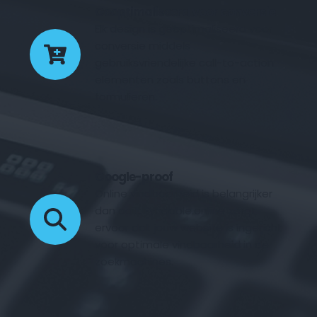
Geoptimaliseerd voor conversie
Elk design is geoptimaliseerd voor 
conversie middels 
gebruiksvriendelijke call-to-action 
elementen zoals buttons en 
formulieren.
Google-proof
Online vindbaarheid is belangrijker 
dan ooit. Fyndable.online zorgt 
ervoor dat jouw website is ingericht 
voor optimale vindbaarheid in de 
zoekmachines.