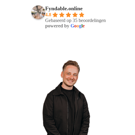
Fyndable.online
4.8
Gebaseerd op 35 beoordelingen
powered by
G
o
o
g
l
e