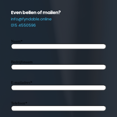
Even bellen of mailen?
info@fyndable.online
015 4550596
Naam
*
Bedrijfsnaam
E-mailadres
*
Telefoon
*