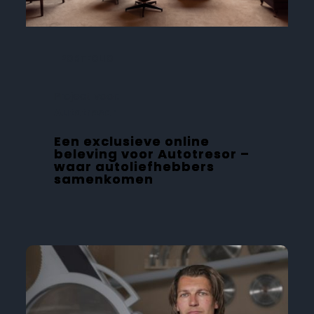
PORTFOLIO
Project voor:
Autotresor
Een exclusieve online
beleving voor Autotresor –
waar autoliefhebbers
samenkomen