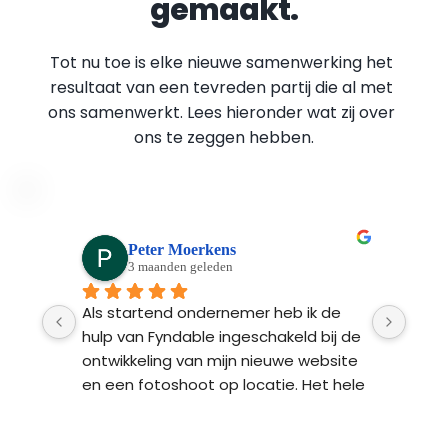
gemaakt.
Tot nu toe is elke nieuwe samenwerking het 
resultaat van een tevreden partij die al met 
ons samenwerkt. Lees hieronder wat zij over 
ons te zeggen hebben.
Peter Moerkens
3 maanden geleden
Ads 
Als startend ondernemer heb ik de 
Fynd
n 
hulp van Fyndable ingeschakeld bij de 
ontw
 na 
ontwikkeling van mijn nieuwe website 
Ze l
n 
en een fotoshoot op locatie. Het hele 
bren
proces van begin tot einde was heel 
 
professioneel en transparant. Het 