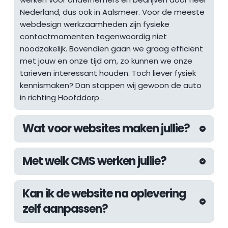
Nederland, dus ook in Aalsmeer. Voor de meeste 
webdesign werkzaamheden zijn fysieke 
contactmomenten tegenwoordig niet 
noodzakelijk. Bovendien gaan we graag efficiënt 
met jouw en onze tijd om, zo kunnen we onze 
tarieven interessant houden. Toch liever fysiek 
kennismaken? Dan stappen wij gewoon de auto 
in richting 
Hoofddorp
 .
Wat voor websites maken jullie?
De afgelopen jaren hebben wij aan 
Met welk CMS werken jullie?
uiteenlopende websites mogen werken. Van 
websites voor lokale ondernemers tot 
Wij werken altijd met het WordPress CMS. Met 
internationale webshops, inmiddels hebben wij 
Kan ik de website na oplevering 
WordPress kunnen wij de kwaliteit die wij 
als webdesign bureau in Den Haag meer dan 
zelf aanpassen?
nastreven garanderen en zijn wij er zeker van dat 
genoeg ervaring om vrijwel elke uitdaging aan te 
we bouwen aan een future-proof systeem. De 
kunnen pakken.