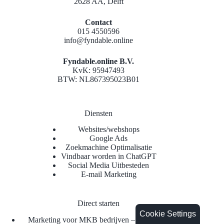
2628 AA, Delft
Contact
015 4550596
info@fyndable.online
Fyndable.online B.V.
KvK: 95947493
BTW: NL867395023B01
Diensten
Websites/webshops
Google Ads
Zoekmachine Optimalisatie
Vindbaar worden in ChatGPT
Social Media Uitbesteden
E-mail Marketing
Direct starten
Cookie Settings
Marketing voor MKB bedrijven – betere klanten &