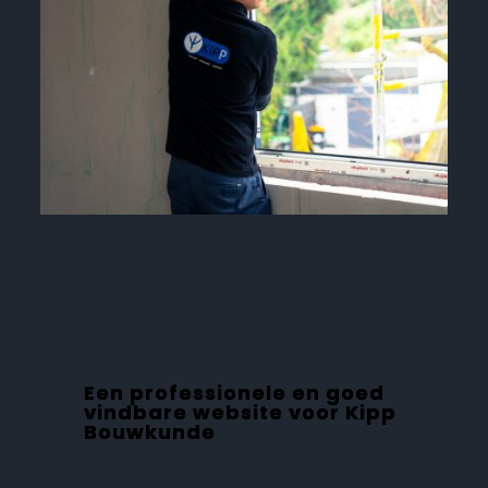
PORTFOLIO
Project voor:
Kipp Bouwkunde
Een professionele en goed
vindbare website voor Kipp
Bouwkunde