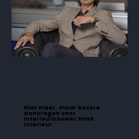
PORTFOLIO
Project voor:
Hoek Interieur
Niet meer, maar betere
aanvragen voor
interieurbouwer Hoek
Interieur