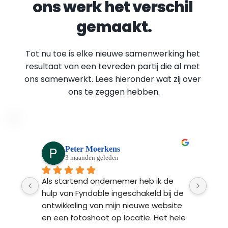
ons werk het verschil 
gemaakt.
Tot nu toe is elke nieuwe samenwerking het 
resultaat van een tevreden partij die al met 
ons samenwerkt. Lees hieronder wat zij over 
ons te zeggen hebben.
Peter Moerkens
3 maanden geleden
Ads 
Als startend ondernemer heb ik de 
Fynd
n 
hulp van Fyndable ingeschakeld bij de 
ontw
 na 
ontwikkeling van mijn nieuwe website 
Ze l
n 
en een fotoshoot op locatie. Het hele 
bren