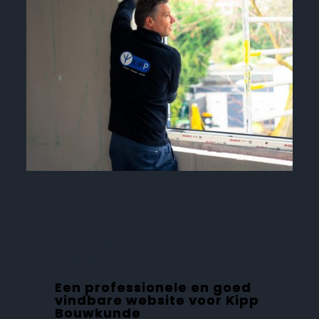
PORTFOLIO
Project voor:
Kipp Bouwkunde
Een professionele en goed
vindbare website voor Kipp
Bouwkunde