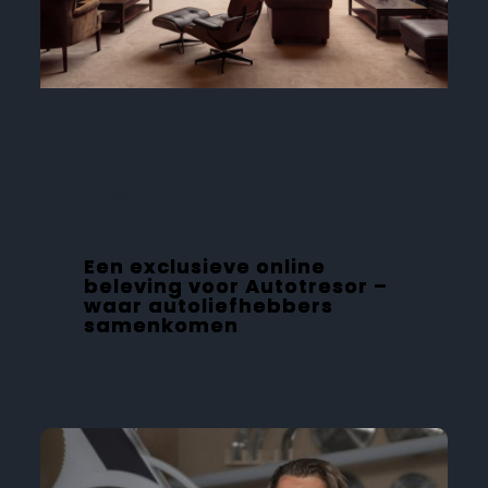
PORTFOLIO
Project voor:
Autotresor
Een exclusieve online
beleving voor Autotresor –
waar autoliefhebbers
samenkomen