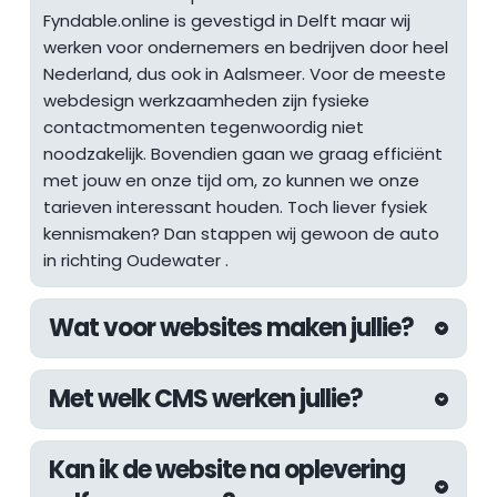
Fyndable.online is gevestigd in Delft maar wij 
werken voor ondernemers en bedrijven door heel 
Nederland, dus ook in Aalsmeer. Voor de meeste 
webdesign werkzaamheden zijn fysieke 
contactmomenten tegenwoordig niet 
noodzakelijk. Bovendien gaan we graag efficiënt 
met jouw en onze tijd om, zo kunnen we onze 
tarieven interessant houden. Toch liever fysiek 
kennismaken? Dan stappen wij gewoon de auto 
in richting 
Oudewater
 .
Wat voor websites maken jullie?
De afgelopen jaren hebben wij aan 
Met welk CMS werken jullie?
uiteenlopende websites mogen werken. Van 
websites voor lokale ondernemers tot 
Wij werken altijd met het WordPress CMS. Met 
internationale webshops, inmiddels hebben wij 
Kan ik de website na oplevering 
WordPress kunnen wij de kwaliteit die wij 
als webdesign bureau in Den Haag meer dan 