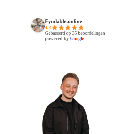
Fyndable.online
4.8
Gebaseerd op 35 beoordelingen
powered by
G
o
o
g
l
e