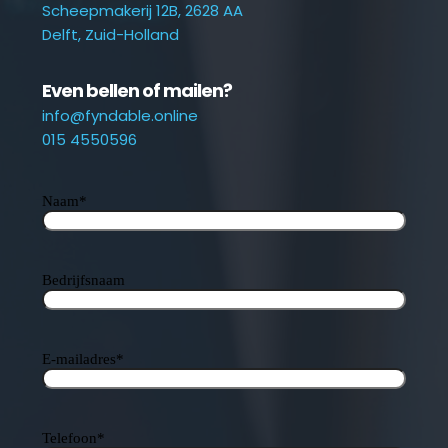
Scheepmakerij 12B, 2628 AA
Delft, Zuid-Holland
Even bellen of mailen?
info@fyndable.online
015 4550596
Naam
*
Bedrijfsnaam
E-mailadres
*
Telefoon
*