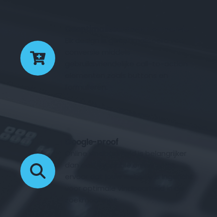
Geoptimaliseerd voor conversie
Elk design is geoptimaliseerd voor 
conversie middels 
gebruiksvriendelijke call-to-action 
elementen zoals buttons en 
formulieren.
Google-proof
Online vindbaarheid is belangrijker 
dan ooit. Fyndable.online zorgt 
ervoor dat jouw website is ingericht 
voor optimale vindbaarheid in de 
zoekmachines.