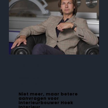
PORTFOLIO
Project voor:
Hoek Interieur
Niet meer, maar betere
aanvragen voor
interieurbouwer Hoek
Interieur