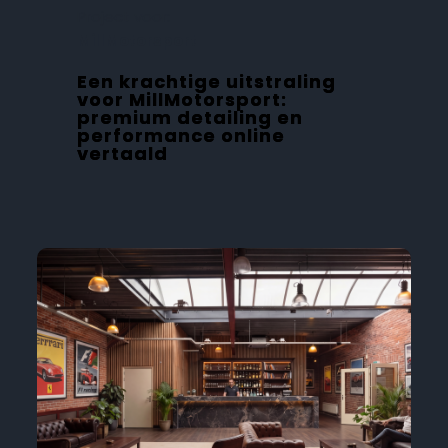
Project voor:
MillMotorsport
Een krachtige uitstraling
voor MillMotorsport:
premium detailing en
performance online
vertaald