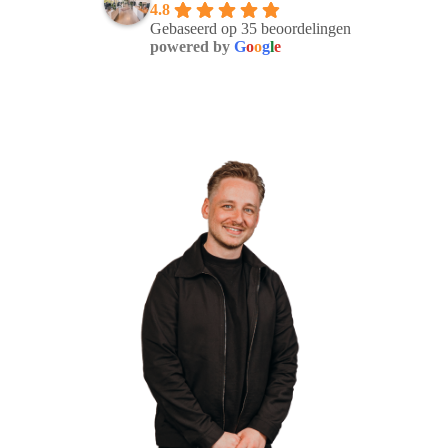
4.8
Gebaseerd op 35 beoordelingen
powered by
G
o
o
g
l
e