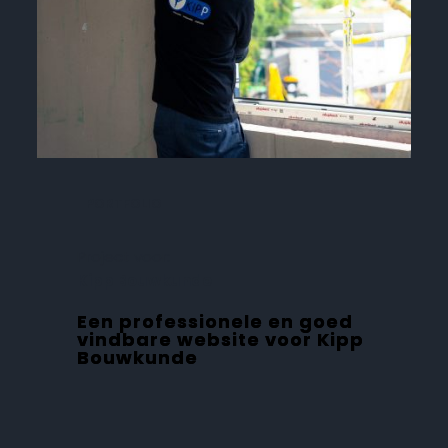
PORTFOLIO
Project voor:
Kipp Bouwkunde
Een professionele en goed
vindbare website voor Kipp
Bouwkunde