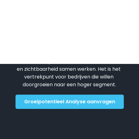
n 
Ads-campagne die meer traffic naar 
mijn website oplevert. Super 
aden!
tevreden!
Benieuwd waar jouw 
groeikansen liggen?
Geen snelle check, maar strategisch 
inzicht in hoe jouw website, content, socials 
en zichtbaarheid samen werken. Het is het 
vertrekpunt voor bedrijven die willen 
doorgroeien naar een hoger segment.
Groeipotentieel Analyse aanvragen