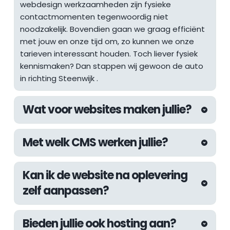
webdesign werkzaamheden zijn fysieke 
contactmomenten tegenwoordig niet 
noodzakelijk. Bovendien gaan we graag efficiënt 
met jouw en onze tijd om, zo kunnen we onze 
tarieven interessant houden. Toch liever fysiek 
kennismaken? Dan stappen wij gewoon de auto 
in richting 
Steenwijk
 .
Wat voor websites maken jullie?
De afgelopen jaren hebben wij aan 
Met welk CMS werken jullie?
uiteenlopende websites mogen werken. Van 
websites voor lokale ondernemers tot 
Wij werken altijd met het WordPress CMS. Met 
internationale webshops, inmiddels hebben wij 
Kan ik de website na oplevering 
WordPress kunnen wij de kwaliteit die wij 
als webdesign bureau in Den Haag meer dan 
zelf aanpassen?
nastreven garanderen en zijn wij er zeker van dat 
genoeg ervaring om vrijwel elke uitdaging aan te 
we bouwen aan een future-proof systeem. De 
kunnen pakken.
Natuurlijk! Wij werken met een eigen page builder 
beschikbare uitbreidingen van WordPress zijn 
Bieden jullie ook hosting aan?
systeem genaamd de "Fyndable Editor". Hiermee 
gigantisch waardoor wij voor elke denkbare 