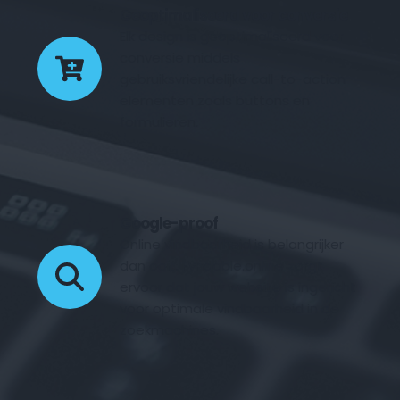
Geoptimaliseerd voor conversie
Elk design is geoptimaliseerd voor 
conversie middels 
gebruiksvriendelijke call-to-action 
elementen zoals buttons en 
formulieren.
Google-proof
Online vindbaarheid is belangrijker 
dan ooit. Fyndable.online zorgt 
ervoor dat jouw website is ingericht 
voor optimale vindbaarheid in de 
zoekmachines.