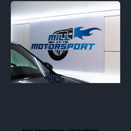
PORTFOLIO
Project voor:
MillMotorsport
Een krachtige uitstraling