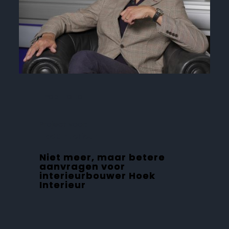
PORTFOLIO
Project voor:
Hoek Interieur
Niet meer, maar betere
aanvragen voor
interieurbouwer Hoek
Interieur