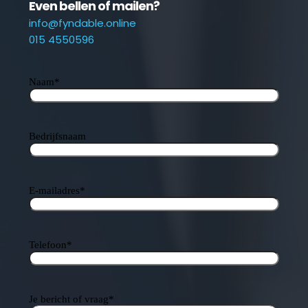
Even bellen of mailen?
info@fyndable.online
015 4550596
Naam
*
Bedrijfsnaam
E-mailadres
*
Telefoon
*
Je bericht of vraag
*