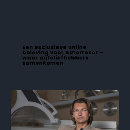
PORTFOLIO
Project voor:
Autotresor
Een exclusieve online
beleving voor Autotresor –
waar autoliefhebbers
samenkomen