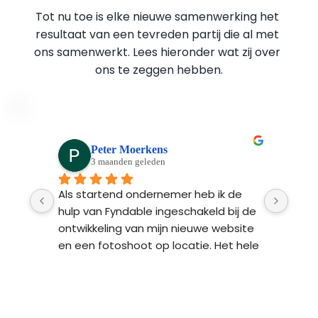
Tot nu toe is elke nieuwe samenwerking het 
resultaat van een tevreden partij die al met 
ons samenwerkt. Lees hieronder wat zij over 
ons te zeggen hebben.
Peter Moerkens
3 maanden geleden
Ads 
Als startend ondernemer heb ik de 
Fynd
n 
hulp van Fyndable ingeschakeld bij de 
ontw
 na 
ontwikkeling van mijn nieuwe website 
Ze l
n 
en een fotoshoot op locatie. Het hele 
bren
proces van begin tot einde was heel 
 
professioneel en transparant. Het 
resultaat: een strakke website met 
ker 
persoonlijke foto’s en een Google 