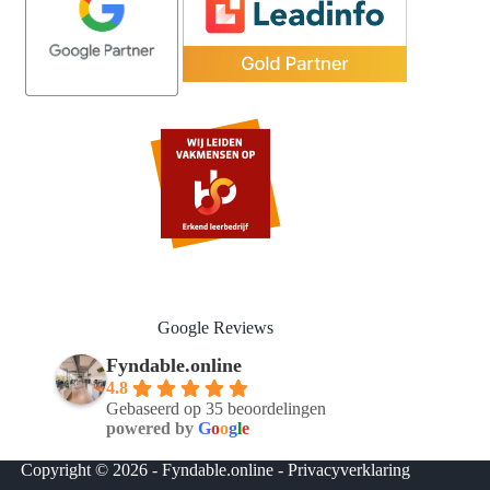
Google Reviews
Fyndable.online
4.8
Gebaseerd op 35 beoordelingen
powered by
G
o
o
g
l
e
Copyright © 2026 - Fyndable.online -
Privacyverklaring