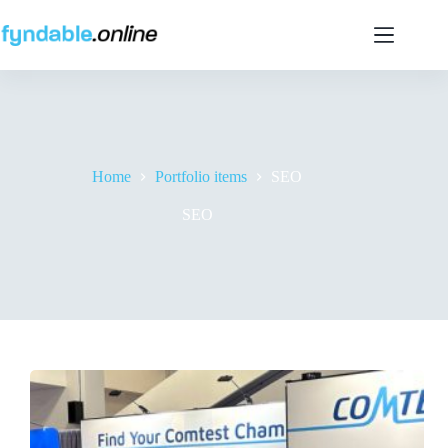
Ga
naar
de
inhoud
Home
Portfolio items
SEO
SEO