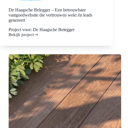
De Haagsche Belegger – Een betrouwbare
vastgoedwebsite die vertrouwen wekt én leads
genereert
Project voor: De Haagsche Belegger
Bekijk project
De
Haagsche
Belegger
–
Een
betrouwbare
vastgoedwebsite
die
vertrouwen
wekt
én
leads
genereert