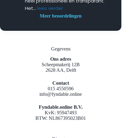
heel professioneel en transparant. 
Het
... 
lees verder
Meer beoordelingen
Gegevens
Ons adres
Scheepmakerij 12B
2628 AA, Delft
Contact
015 4550596
info@fyndable.online
Fyndable.online B.V.
KvK: 95947493
BTW: NL867395023B01