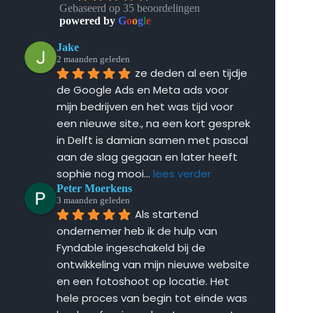
Gebaseerd op 35 beoordelingen
powered by
G
o
o
g
l
e
Jake
2 maanden geleden
ze deden al een tijdje 
de Google Ads en Meta ads voor 
mijn bedrijven en het was tijd voor 
een nieuwe site., na een kort gesprek 
in Delft is damian samen met pascal 
aan de slag gegaan en later heeft 
sophie nog mooi
... 
lees verder
Peter Moerkens
3 maanden geleden
Als startend 
ondernemer heb ik de hulp van 
Fyndable ingeschakeld bij de 
ontwikkeling van mijn nieuwe website 
en een fotoshoot op locatie. Het 
hele proces van begin tot einde was 