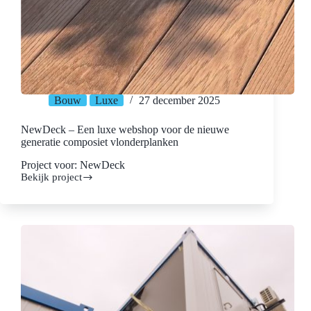
Bouw
Luxe
27 december 2025
NewDeck – Een luxe webshop voor de nieuwe
generatie composiet vlonderplanken
Project voor: NewDeck
Bekijk project
NewDeck
–
Een
luxe
webshop
voor
de
nieuwe
generatie
composiet
vlonderplanken