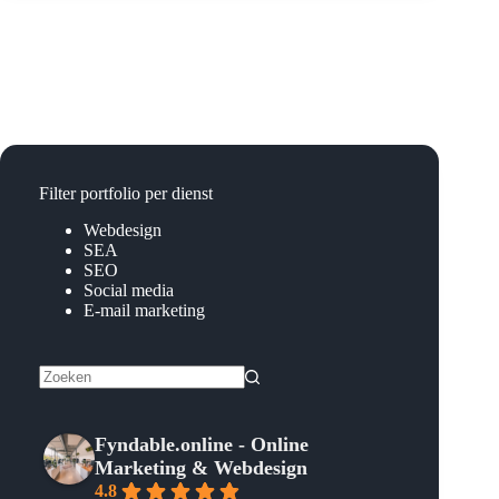
online
marketing
voor
Juul
Verhuur
Filter portfolio per dienst
Webdesign
SEA
SEO
Social media
E-mail marketing
Geen
resultaten
Fyndable.online - Online
Marketing & Webdesign
4.8