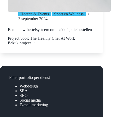
Horeca & Events
Sport en Wellness
3 september 2024
Een nieuw bestelsysteem om makkelijk te bestellen
Project voor: The Healthy Chef At Work
Bekijk project
Een
nieuw
bestelsysteem
om
makkelijk
te
bestellen
Filter portfolio per dienst
Webdesign
SEA
SEO
Social media
E-mail marketing