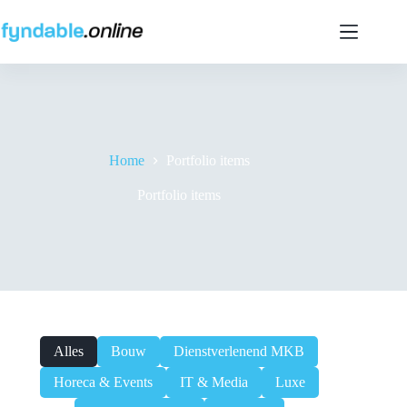
Ga
naar
de
inhoud
Home
Portfolio items
Portfolio items
Alles
Bouw
Dienstverlenend MKB
Horeca & Events
IT & Media
Luxe