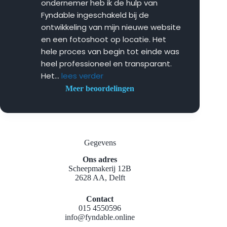
ondernemer heb ik de hulp van 
Fyndable ingeschakeld bij de 
ontwikkeling van mijn nieuwe website 
en een fotoshoot op locatie. Het 
hele proces van begin tot einde was 
heel professioneel en transparant. 
Het
... 
lees verder
Meer beoordelingen
Gegevens
Ons adres
Scheepmakerij 12B
2628 AA, Delft
Contact
015 4550596
info@fyndable.online