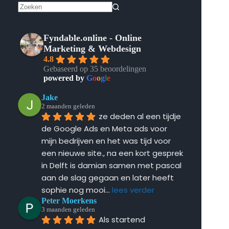
Geen
resultaten
Fyndable.online - Online
Marketing & Webdesign
4.8
Gebaseerd op 35 beoordelingen
powered by
G
o
o
g
l
e
Jake
2 maanden geleden
ze deden al een tijdje 
de Google Ads en Meta ads voor 
mijn bedrijven en het was tijd voor 
een nieuwe site., na een kort gesprek 
in Delft is damian samen met pascal 
aan de slag gegaan en later heeft 
sophie nog mooi
... 
lees verder
Peter Moerkens
3 maanden geleden
Als startend 