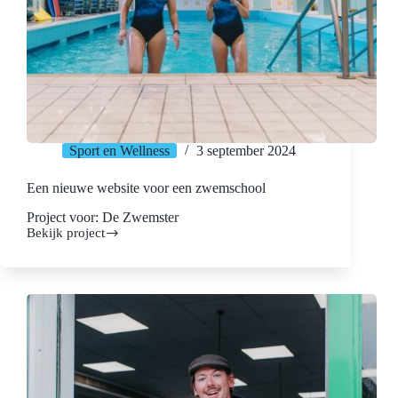
Sport en Wellness
3 september 2024
Een nieuwe website voor een zwemschool
Project voor: De Zwemster
Bekijk project
Een
nieuwe
website
voor
een
zwemschool