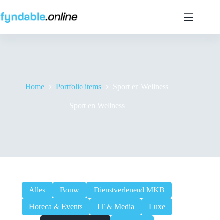
Ga
naar
de
inhoud
Home
Portfolio items
Sport en Wellness
Sport en Wellness
Alles
Bouw
Dienstverlenend MKB
Horeca & Events
IT & Media
Luxe