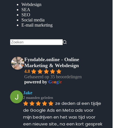
Webdesign
SEA
SEO
Social media
E-mail marketing
Geen
resultaten
Fyndable.online - Online
Marketing & Webdesign
4.8
Gebaseerd op 35 beoordelingen
powered by
G
o
o
g
l
e
Jake
2 maanden geleden
ze deden al een tijdje 
de Google Ads en Meta ads voor 
mijn bedrijven en het was tijd voor 
een nieuwe site., na een kort gesprek 