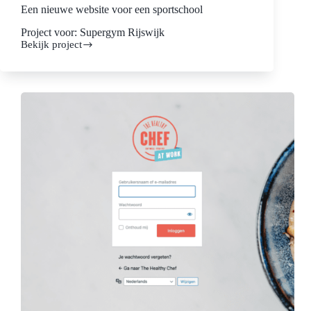
Een nieuwe website voor een sportschool
Project voor: Supergym Rijswijk
Bekijk project
Een
nieuwe
website
voor
een
sportschool