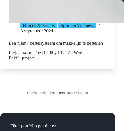
Horeca & Events
Sport en Wellness
3 september 2024
Een nieuw bestelsysteem om makkelijk te bestellen
Project voor: The Healthy Chef At Work
Bekijk project
Een
nieuw
bestelsysteem
om
makkelijk
te
bestellen
Geen berichten meer om te laden
Filter portfolio per dienst