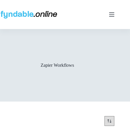
Ga
naar
de
inhoud
Zapier Workflows