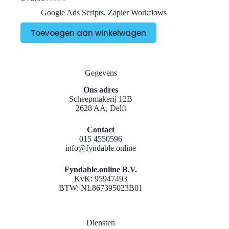
Oorspronkelijke
Huidige
prijs
prijs
Google Ads Scripts
,
Zapier Workflows
was:
is:
€ 99,00.
€ 79,00.
Toevoegen aan winkelwagen
Gegevens
Ons adres
Scheepmakerij 12B
2628 AA, Delft
Contact
015 4550596
info@fyndable.online
Fyndable.online B.V.
KvK: 95947493
BTW: NL867395023B01
Diensten