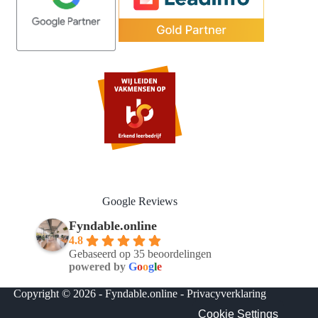
Google Reviews
Fyndable.online
4.8
Gebaseerd op 35 beoordelingen
powered by
G
o
o
g
l
e
Copyright © 2026 - Fyndable.online -
Privacyverklaring
Cookie Settings