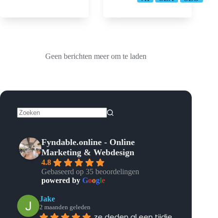
Geen berichten meer om te laden
Geen
resultaten
Fyndable.online - Online
Marketing & Webdesign
4.8
Gebaseerd op 35 beoordelingen
powered by
G
o
o
g
l
e
Jake
2 maanden geleden
ze deden al een tijdje 