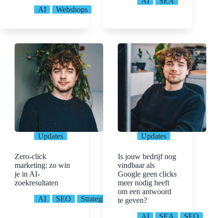
AI
SEA
AI
Webshops
Updates
Updates
Zero-click
Is jouw bedrijf nog
marketing: zo win
vindbaar als
je in AI-
Google geen clicks
zoekresultaten
meer nodig heeft
om een antwoord
AI
SEO
Strategie
te geven?
AI
SEA
SEO