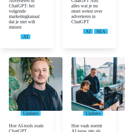
Adverteren in
ChatGPT Ads:
ChatGPT: het
alles wat je nu
volgende
moet weten over
marketingkanaal
adverteren in
dat je niet wilt
ChatGPT
missen
AI
SEA
AI
Updates
Updates
Hoe AI-tools zoals
Hoe vaak noemt
ChatGPT
AI jouw site als