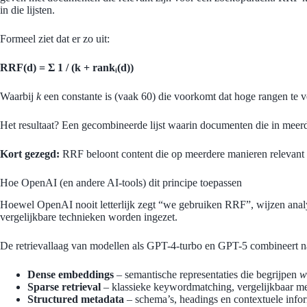
in die lijsten.
Formeel ziet dat er zo uit:
RRF(d) = Σ 1 / (k + rankᵢ(d))
Waarbij
k
een constante is (vaak 60) die voorkomt dat hoge rangen te v
Het resultaat? Een gecombineerde lijst waarin documenten die in mee
Kort gezegd:
RRF beloont content die op meerdere manieren relevant 
Hoe OpenAI (en andere AI-tools) dit principe toepassen
Hoewel OpenAI nooit letterlijk zegt “we gebruiken RRF”, wijzen anal
vergelijkbare technieken worden ingezet.
De retrievallaag van modellen als GPT-4-turbo en GPT-5 combineert na
Dense embeddings
– semantische representaties die begrijpen
w
Sparse retrieval
– klassieke keywordmatching, vergelijkbaar 
Structured metadata
– schema’s, headings en contextuele infor