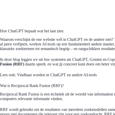
Hoe ChatGPT bepaalt wat het laat zien
Waarom verschijnt de ene website wél in ChatGPT en de andere niet? T
al jaren verfijnen, werken AI-tools op een fundamenteel andere manie
klassieke zoektermen tot semantisch begrip – en rangschikken resultaten
In deze blog leggen we uit
hoe
systemen als ChatGPT, Gemini en Copil
Fusion (RRF)
daarin speelt, en wat jij concreet kunt doen om beter 
Lees ook:
Vindbaar worden in ChatGPT en andere AI-tools
Wat is Reciprocal Rank Fusion (RRF)?
Reciprocal Rank Fusion is een techniek uit de wereld van information r
computers relevante informatie vinden.
RRF wordt gebruikt om de resultaten van meerdere zoekmodellen samen t
geven met documenten die relevant zijn voor een zoekopdracht. RRF ken