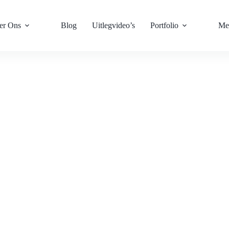
er Ons
Blog
Uitlegvideo’s
Portfolio
Me
5 november 2025
en, en hoe jij daarop in kunt spelen