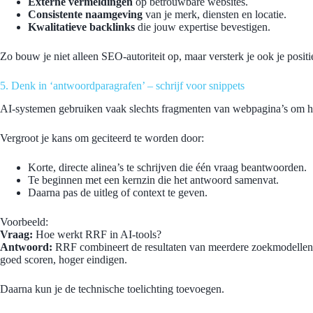
Externe vermeldingen
op betrouwbare websites.
Consistente naamgeving
van je merk, diensten en locatie.
Kwalitatieve backlinks
die jouw expertise bevestigen.
Zo bouw je niet alleen SEO-autoriteit op, maar versterk je ook je posit
5. Denk in ‘antwoordparagrafen’ – schrijf voor snippets
AI-systemen gebruiken vaak slechts fragmenten van webpagina’s om h
Vergroot je kans om geciteerd te worden door:
Korte, directe alinea’s te schrijven die één vraag beantwoorden.
Te beginnen met een kernzin die het antwoord samenvat.
Daarna pas de uitleg of context te geven.
Voorbeeld:
Vraag:
Hoe werkt RRF in AI-tools?
Antwoord:
RRF combineert de resultaten van meerdere zoekmodellen t
goed scoren, hoger eindigen.
Daarna kun je de technische toelichting toevoegen.