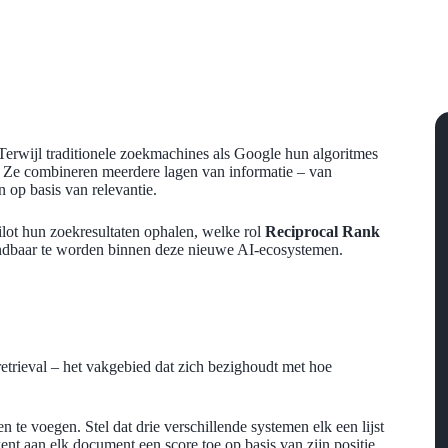
erwijl traditionele zoekmachines als Google hun algoritmes
r. Ze combineren meerdere lagen van informatie – van
 op basis van relevantie.
ot hun zoekresultaten ophalen, welke rol
Reciprocal Rank
vindbaar te worden binnen deze nieuwe AI-ecosystemen.
etrieval – het vakgebied dat zich bezighoudt met hoe
e voegen. Stel dat drie verschillende systemen elk een lijst
t aan elk document een score toe op basis van zijn positie