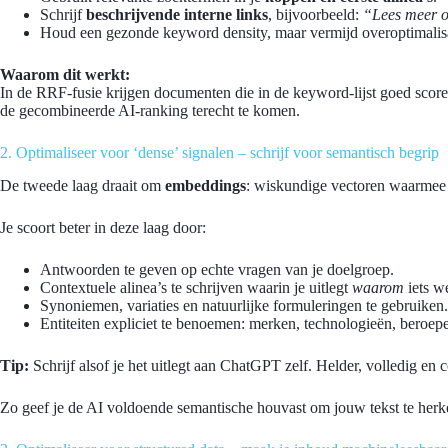
Schrijf
beschrijvende interne links
, bijvoorbeeld:
“Lees meer o
Houd een gezonde keyword density, maar vermijd overoptimalisa
Waarom dit werkt:
In de RRF-fusie krijgen documenten die in de keyword-lijst goed scor
de gecombineerde AI-ranking terecht te komen.
2. Optimaliseer voor ‘dense’ signalen – schrijf voor semantisch begrip
De tweede laag draait om
embeddings
: wiskundige vectoren waarmee A
Je scoort beter in deze laag door:
Antwoorden te geven op echte vragen van je doelgroep.
Contextuele alinea’s te schrijven waarin je uitlegt
waarom
iets we
Synoniemen, variaties en natuurlijke formuleringen te gebruiken.
Entiteiten expliciet te benoemen: merken, technologieën, beroepe
Tip:
Schrijf alsof je het uitlegt aan ChatGPT zelf. Helder, volledig en 
Zo geef je de AI voldoende semantische houvast om jouw tekst te herk