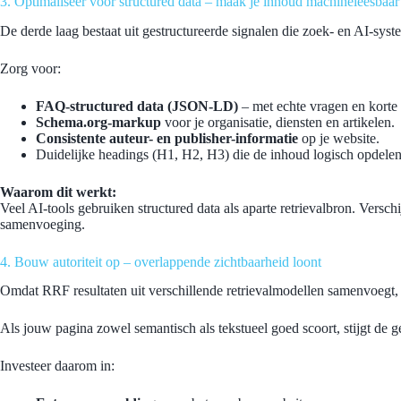
3. Optimaliseer voor structured data – maak je inhoud machineleesbaar
De derde laag bestaat uit gestructureerde signalen die zoek- en AI-sys
Zorg voor:
FAQ-structured data (JSON-LD)
– met echte vragen en korte
Schema.org-markup
voor je organisatie, diensten en artikelen.
Consistente auteur- en publisher-informatie
op je website.
Duidelijke headings (H1, H2, H3) die de inhoud logisch opdelen
Waarom dit werkt:
Veel AI-tools gebruiken structured data als aparte retrievalbron. Verschij
samenvoeging.
4. Bouw autoriteit op – overlappende zichtbaarheid loont
Omdat RRF resultaten uit verschillende retrievalmodellen samenvoegt, 
Als jouw pagina zowel semantisch als tekstueel goed scoort, stijgt de
Investeer daarom in: