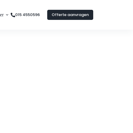
015 4550596
Offerte aanvragen
er