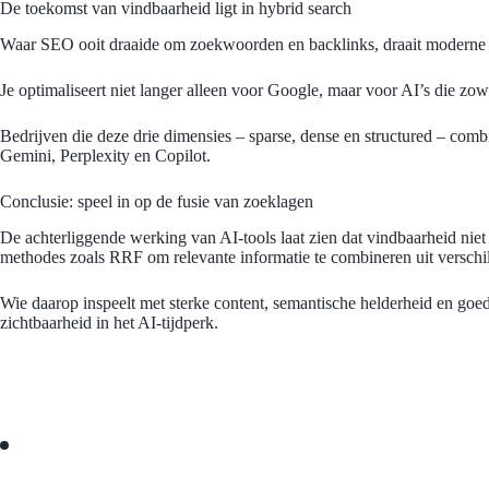
De toekomst van vindbaarheid ligt in hybrid search
Waar SEO ooit draaide om zoekwoorden en backlinks, draait modern
Je optimaliseert niet langer alleen voor Google, maar voor AI’s die zow
Bedrijven die deze drie dimensies – sparse, dense en structured – combi
Gemini, Perplexity en Copilot.
Conclusie: speel in op de fusie van zoeklagen
De achterliggende werking van AI-tools laat zien dat vindbaarheid nie
methodes zoals RRF om relevante informatie te combineren uit verschi
Wie daarop inspeelt met sterke content, semantische helderheid en goed
zichtbaarheid in het AI-tijdperk.