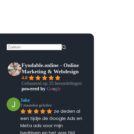
Geen
resultaten
Fyndable.online - Online
Marketing & Webdesign
4.8
Gebaseerd op 35 beoordelingen
powered by
G
o
o
g
l
e
Jake
2 maanden geleden
ze deden al 
een tijdje de Google Ads en 
Meta ads voor mijn 
bedrijven en het was tijd 