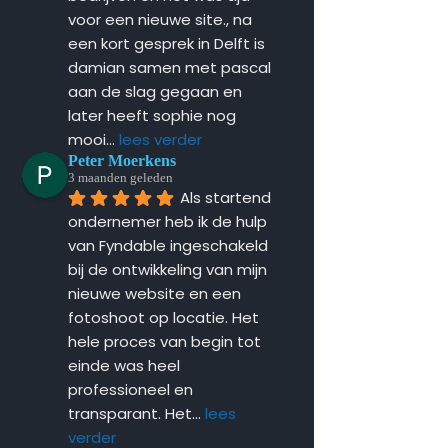
voor een nieuwe site., na 
een kort gesprek in Delft is 
damian samen met pascal 
aan de slag gegaan en 
later heeft sophie nog 
mooi
... 
lees verder
Peter Moerkens
3 maanden geleden
Als startend 
ondernemer heb ik de hulp 
van Fyndable ingeschakeld 
bij de ontwikkeling van mijn 
nieuwe website en een 
fotoshoot op locatie. Het 
hele proces van begin tot 
einde was heel 
professioneel en 
transparant. Het
... 
lees 
verder