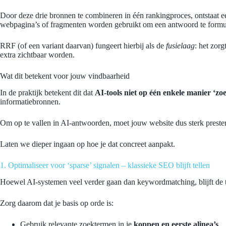
Door deze drie bronnen te combineren in één rankingproces, ontstaat 
webpagina’s of fragmenten worden gebruikt om een antwoord te formu
RRF (of een variant daarvan) fungeert hierbij als de
fusielaag
: het zor
extra zichtbaar worden.
Wat dit betekent voor jouw vindbaarheid
In de praktijk betekent dit dat
AI-tools niet op één enkele manier ‘zo
informatiebronnen.
Om op te vallen in AI-antwoorden, moet jouw website dus sterk prest
Laten we dieper ingaan op hoe je dat concreet aanpakt.
1. Optimaliseer voor ‘sparse’ signalen – klassieke SEO blijft tellen
Hoewel AI-systemen veel verder gaan dan keywordmatching, blijft de tr
Zorg daarom dat je basis op orde is:
Gebruik relevante zoektermen in je
koppen en eerste alinea’s
.