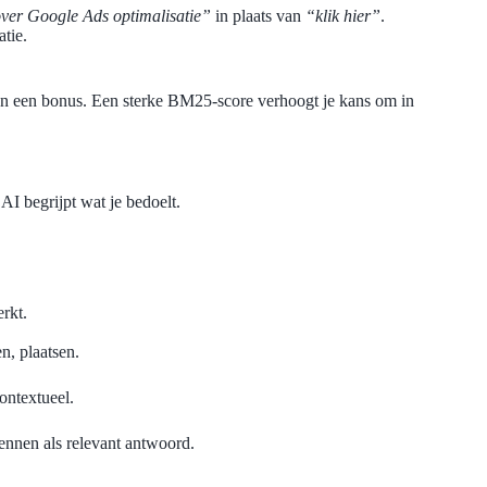
ver Google Ads optimalisatie”
in plaats van
“klik hier”
.
tie.
en een bonus. Een sterke BM25-score verhoogt je kans om in
I begrijpt wat je bedoelt.
rkt.
n, plaatsen.
contextueel.
ennen als relevant antwoord.