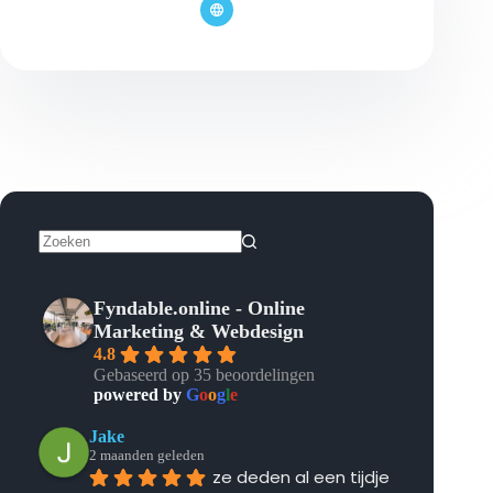
Geen
resultaten
Fyndable.online - Online
Marketing & Webdesign
4.8
Gebaseerd op 35 beoordelingen
powered by
G
o
o
g
l
e
Jake
2 maanden geleden
ze deden al een tijdje 