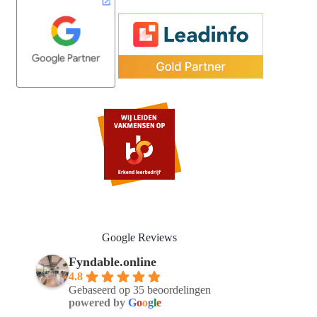
Google Reviews
Fyndable.online
4.8
Gebaseerd op 35 beoordelingen
powered by
G
o
o
g
l
e