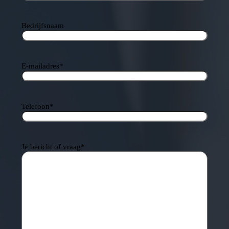
Bedrijfsnaam
E-mailadres
*
Telefoon
*
Je bericht of vraag
*