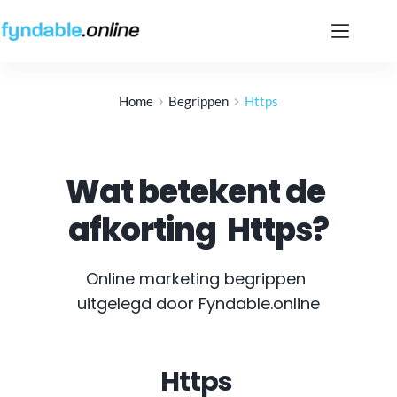
Ga
naar
de
inhoud
Home
Begrippen
Https
Wat betekent de 
afkorting
Https
?
Online marketing begrippen 
uitgelegd door Fyndable.online
Https