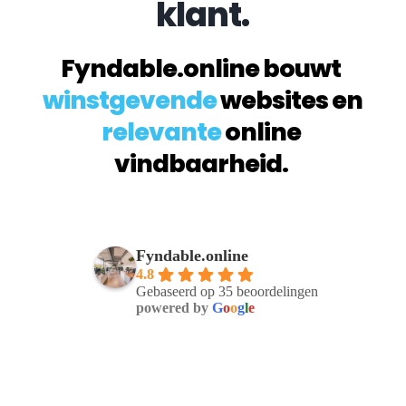
klant.
Fyndable.online bouwt 
winstgevende
 websites en 
relevante
 online 
vindbaarheid. 
Fyndable.online
4.8
Gebaseerd op 35 beoordelingen
powered by
G
o
o
g
l
e