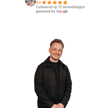
4.8
Gebaseerd op 35 beoordelingen
powered by
G
o
o
g
l
e