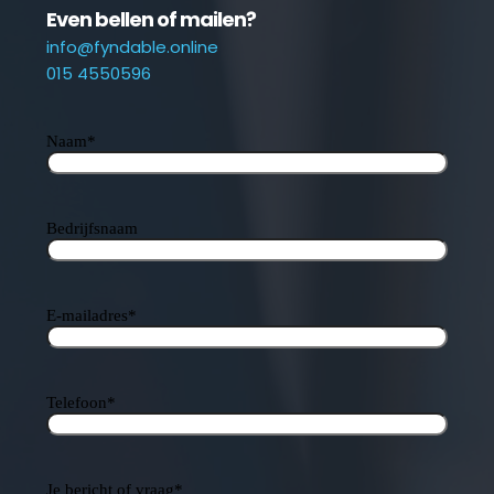
Even bellen of mailen?
info@fyndable.online
015 4550596
Naam
*
Bedrijfsnaam
E-mailadres
*
Telefoon
*
Je bericht of vraag
*