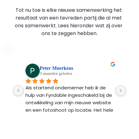
Tot nu toe is elke nieuwe samenwerking het 
resultaat van een tevreden partij die al met 
ons samenwerkt. Lees hieronder wat zij over 
ons te zeggen hebben.
Peter Moerkens
3 maanden geleden
Ads 
Als startend ondernemer heb ik de 
Fynd
n 
hulp van Fyndable ingeschakeld bij de 
ontw
 na 
ontwikkeling van mijn nieuwe website 
Ze l
n 
en een fotoshoot op locatie. Het hele 
bren
proces van begin tot einde was heel 
 
professioneel en transparant. Het 
resultaat: een strakke website met 