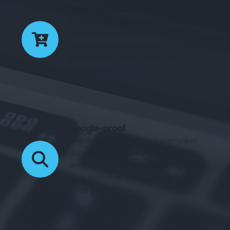
Geoptimaliseerd voor conversie
Elk design is geoptimaliseerd voor 
conversie middels 
gebruiksvriendelijke call-to-action 
elementen zoals buttons en 
formulieren.
Google-proof
Online vindbaarheid is belangrijker 
dan ooit. Fyndable.online zorgt 
ervoor dat jouw website is ingericht 
voor optimale vindbaarheid in de 
zoekmachines.