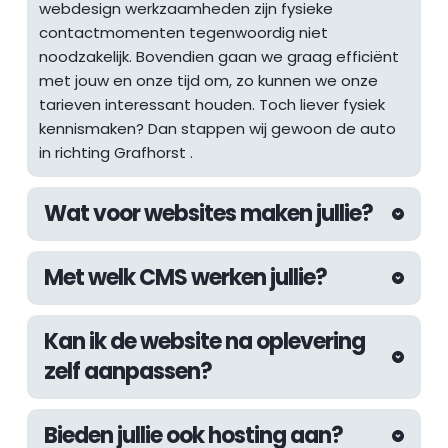
webdesign werkzaamheden zijn fysieke 
contactmomenten tegenwoordig niet 
noodzakelijk. Bovendien gaan we graag efficiënt 
met jouw en onze tijd om, zo kunnen we onze 
tarieven interessant houden. Toch liever fysiek 
kennismaken? Dan stappen wij gewoon de auto 
in richting 
Grafhorst
 .
Wat voor websites maken jullie?
De afgelopen jaren hebben wij aan 
Met welk CMS werken jullie?
uiteenlopende websites mogen werken. Van 
websites voor lokale ondernemers tot 
Wij werken altijd met het WordPress CMS. Met 
internationale webshops, inmiddels hebben wij 
Kan ik de website na oplevering 
WordPress kunnen wij de kwaliteit die wij 
als webdesign bureau in Den Haag meer dan 
zelf aanpassen?
nastreven garanderen en zijn wij er zeker van dat 
genoeg ervaring om vrijwel elke uitdaging aan te 
we bouwen aan een future-proof systeem. De 
kunnen pakken.
Natuurlijk! Wij werken met een eigen page builder 
beschikbare uitbreidingen van WordPress zijn 
Bieden jullie ook hosting aan?
systeem genaamd de "Fyndable Editor". Hiermee 
gigantisch waardoor wij voor elke denkbare 