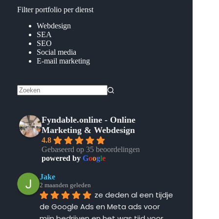
Filter portfolio per dienst
Webdesign
SEA
SEO
Social media
E-mail marketing
Geen
resultaten
Fyndable.online - Online
Marketing & Webdesign
4.8
Gebaseerd op 35 beoordelingen
powered by
G
o
o
g
l
e
Jake
2 maanden geleden
ze deden al een tijdje 
de Google Ads en Meta ads voor 
mijn bedrijven en het was tijd voor 