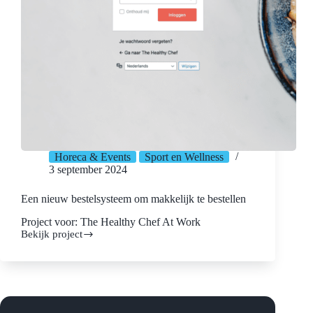
Horeca & Events
Sport en Wellness
3 september 2024
Een nieuw bestelsysteem om makkelijk te bestellen
Project voor: The Healthy Chef At Work
Bekijk project
Een
nieuw
bestelsysteem
om
makkelijk
te
bestellen