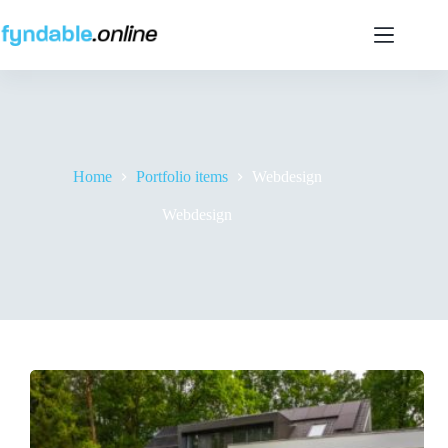
Ga
naar
de
inhoud
Home
Portfolio items
Webdesign
Webdesign