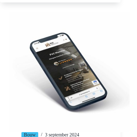
via
de
website
Bouw
3 september 2024