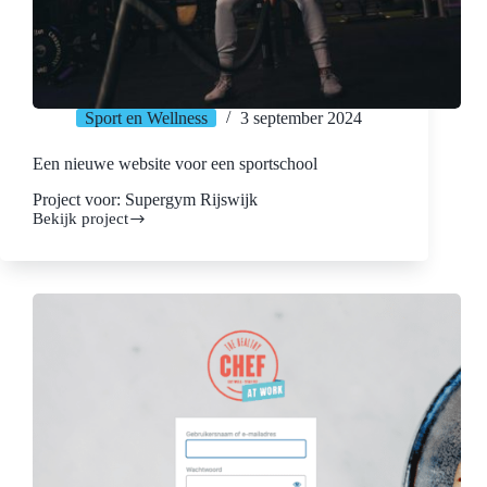
Sport en Wellness
3 september 2024
Een nieuwe website voor een sportschool
Project voor: Supergym Rijswijk
Bekijk project
Een
nieuwe
website
voor
een
sportschool