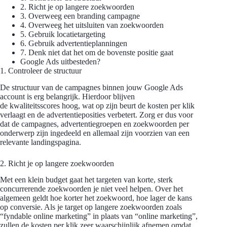
2. Richt je op langere zoekwoorden
3. Overweeg een branding campagne
4. Overweeg het uitsluiten van zoekwoorden
5. Gebruik locatietargeting
6. Gebruik advertentieplanningen
7. Denk niet dat het om de bovenste positie gaat
Google Ads uitbesteden?
1. Controleer de structuur
De structuur van de campagnes binnen jouw Google Ads
account is erg belangrijk. Hierdoor blijven
de
kwaliteitsscores
hoog, wat op zijn beurt de kosten per klik
verlaagt en de advertentieposities verbetert. Zorg er dus voor
dat de campagnes, advertentiegroepen en zoekwoorden per
onderwerp zijn ingedeeld en allemaal zijn voorzien van een
relevante landingspagina.
2. Richt je op langere zoekwoorden
Met een klein budget gaat het targeten van korte, sterk
concurrerende zoekwoorden je niet veel helpen. Over het
algemeen geldt hoe korter het zoekwoord, hoe lager de kans
op conversie. Als je target op langere zoekwoorden zoals
“fyndable online marketing” in plaats van “online marketing”,
zullen de kosten per klik zeer waarschijnlijk afnemen omdat