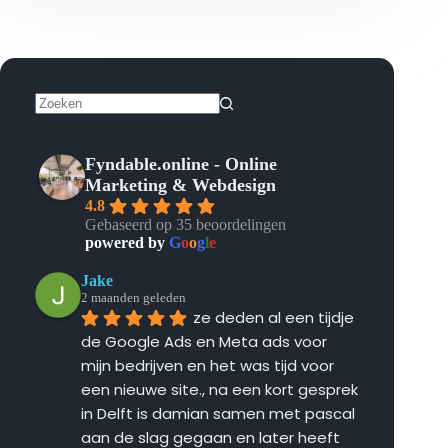
Geen
resultaten
Fyndable.online - Online
Marketing & Webdesign
4.8
Gebaseerd op 35 beoordelingen
powered by
G
o
o
g
l
e
Jake
2 maanden geleden
ze deden al een tijdje 
de Google Ads en Meta ads voor 
mijn bedrijven en het was tijd voor 
een nieuwe site., na een kort gesprek 
in Delft is damian samen met pascal 
aan de slag gegaan en later heeft 