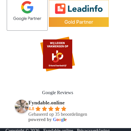
Google Reviews
Fyndable.online
4.8
Gebaseerd op 35 beoordelingen
powered by
G
o
o
g
l
e
Copyright © 2026 - Fyndable.online -
Privacyverklaring