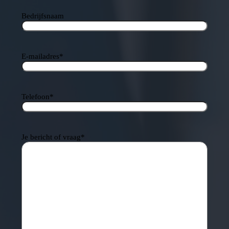
Bedrijfsnaam
E-mailadres
*
Telefoon
*
Je bericht of vraag
*