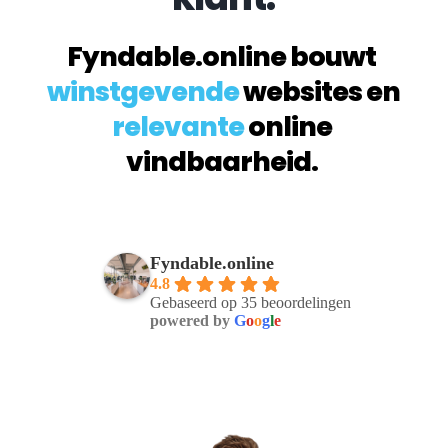
Fyndable.online bouwt 
winstgevende
 websites en 
relevante
 online 
vindbaarheid. 
Fyndable.online
4.8
Gebaseerd op 35 beoordelingen
powered by
G
o
o
g
l
e