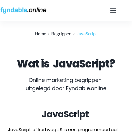
Ga
naar
de
inhoud
Home
Begrippen
JavaScript
Wat is
JavaScript
?
Online marketing begrippen 
uitgelegd door Fyndable.online
JavaScript
JavaScript of kortweg JS is een programmeertaal