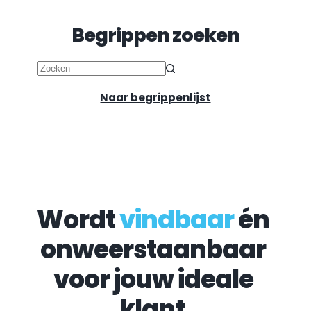
Begrippen zoeken
Geen
resultaten
Naar begrippenlijst
Wordt 
vindbaar
 én 
onweerstaanbaar 
voor jouw ideale 
klant.