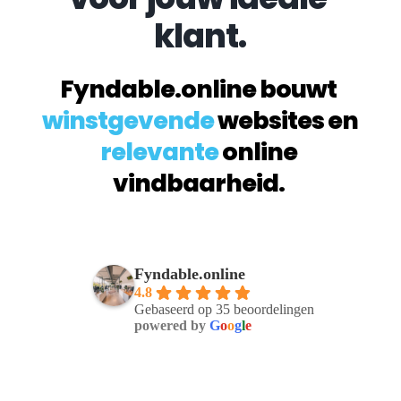
klant.
Fyndable.online bouwt 
winstgevende
 websites en 
relevante
 online 
vindbaarheid. 
Fyndable.online
4.8
Gebaseerd op 35 beoordelingen
powered by
G
o
o
g
l
e