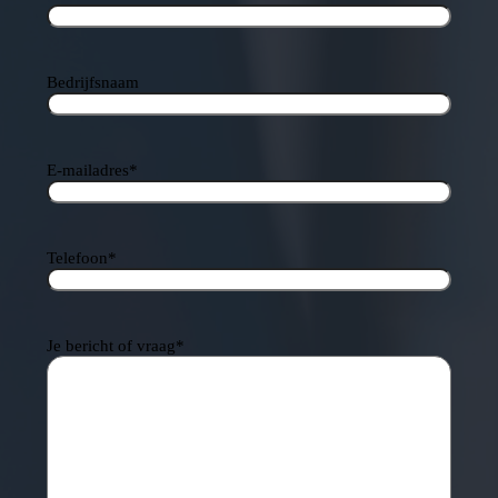
Bedrijfsnaam
E-mailadres
*
Telefoon
*
Je bericht of vraag
*