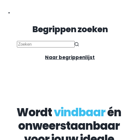
Begrippen zoeken
Geen
resultaten
Naar begrippenlijst
Wordt 
vindbaar
 én 
onweerstaanbaar 
voor jouw ideale 