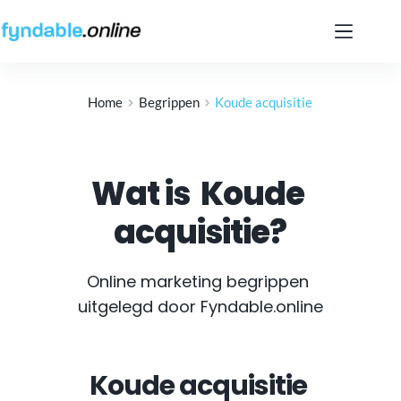
Ga
naar
de
inhoud
Home
Begrippen
Koude acquisitie
Wat is
Koude 
acquisitie
?
Online marketing begrippen 
uitgelegd door Fyndable.online
Koude acquisitie