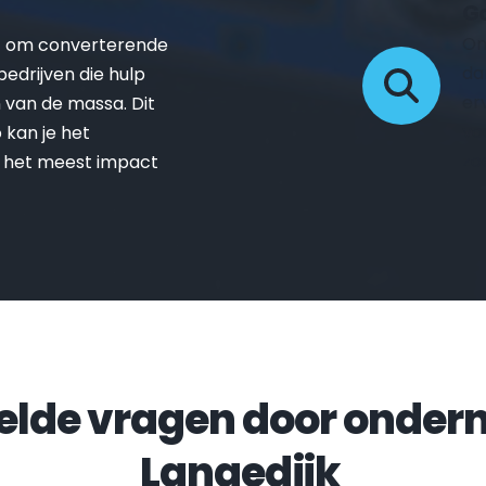
Go
On
t om converterende 
da
drijven die hulp 
er
van de massa. Dit 
vo
kan je het 
zo
 het meest impact 
Langedijk