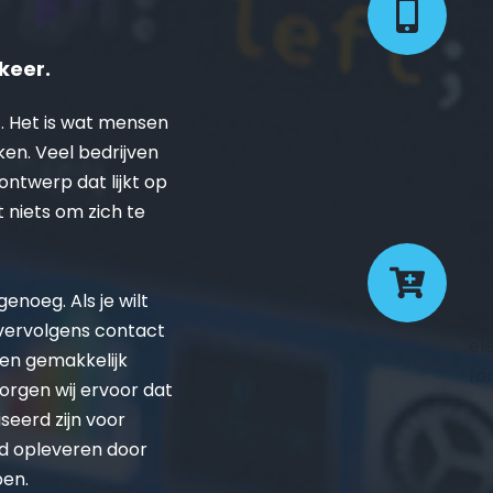
Vo
pr
de
keer.
. Het is wat mensen 
ken. Veel bedrijven 
twerp dat lijkt op 
Ge
t niets om zich te 
co
El
co
noeg. Als je wilt 
ge
 vervolgens contact 
el
en gemakkelijk 
fo
rgen wij ervoor dat 
eerd zijn voor 
d opleveren door 
pen.