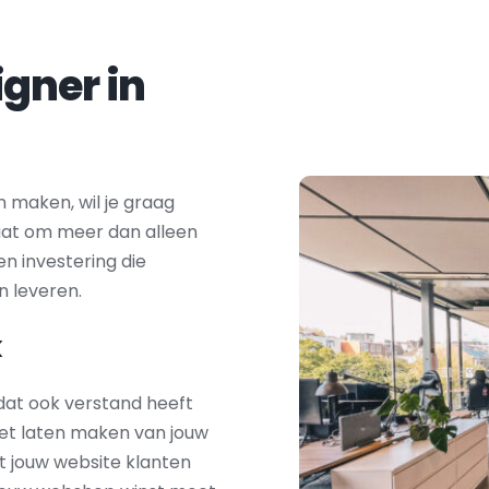
Zoek je een webdesigner in 
 maken, wil je graag 
aat om meer dan alleen 
en investering die 
n leveren.
k
dat ook verstand heeft 
het laten maken van jouw 
t jouw website klanten 