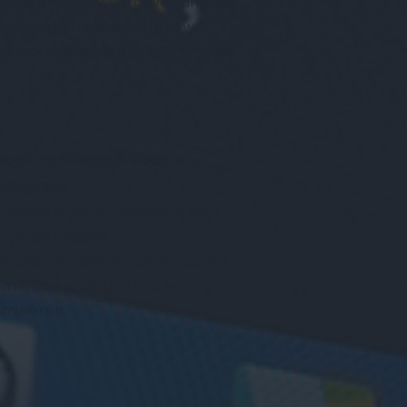
or een mooie weergave van jouw 
oducten of diensten op zowel 
sktop, tablet als mobiele devices.
optimaliseerd voor 
nversie
k design is geoptimaliseerd voor 
nversie middels 
bruiksvriendelijke call-to-action 
ementen zoals buttons en 
rmulieren.