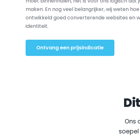
moet binnenhalen, het is voor ons logisch dat
maken. En nog veel belangrijker, wij weten hoe 
ontwikkeld goed converterende websites en 
identiteit.
Ontvang een prijsindicatie
Di
Ons o
soepel 