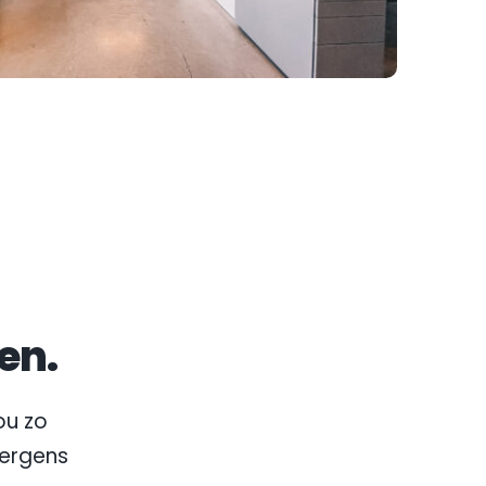
en.
u zo 
nergens 