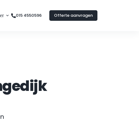
015 4550596
Offerte aanvragen
er
gedijk
n 