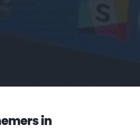
ogle-proof
line vindbaarheid is belangrijker 
n ooit. Fyndable.online zorgt 
voor dat jouw website is ingericht 
or optimale vindbaarheid in de 
ekmachines.
Veelgestelde vragen door ondernemers in 