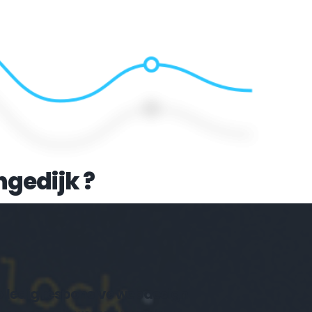
ngedijk
 ?
Volledig responsive webdesign 