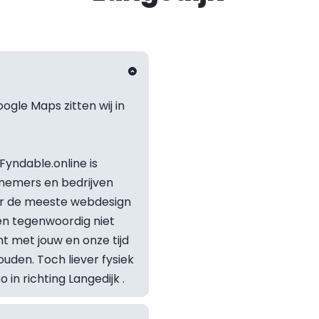
ogle Maps zitten wij in 
yndable.online is 
nemers en bedrijven 
or de meeste webdesign 
 tegenwoordig niet 
t met jouw en onze tijd 
Staat je v
den. Toch liever fysiek 
in richting 
Langedijk
 .
Neem geru