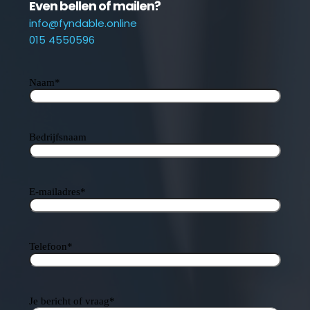
Even bellen of mailen?
info@fyndable.online
015 4550596
Naam
*
Bedrijfsnaam
E-mailadres
*
Telefoon
*
Je bericht of vraag
*