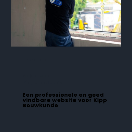
PORTFOLIO
Project voor:
Kipp Bouwkunde
Een professionele en goed
vindbare website voor Kipp
Bouwkunde