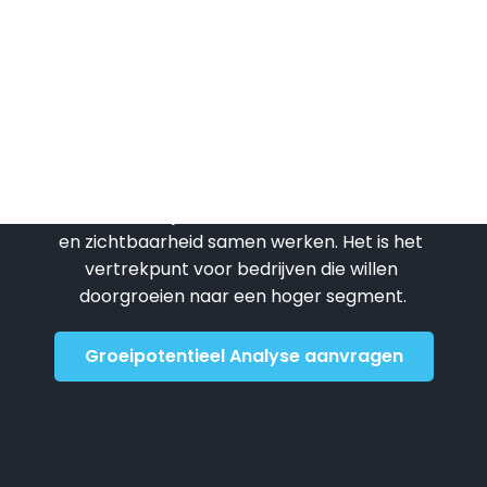
n 
Ads-campagne die meer traffic naar 
mijn website oplevert. Super 
aden!
tevreden!
Benieuwd waar jouw 
groeikansen liggen?
Geen snelle check, maar strategisch 
inzicht in hoe jouw website, content, socials 
en zichtbaarheid samen werken. Het is het 
vertrekpunt voor bedrijven die willen 
doorgroeien naar een hoger segment.
Groeipotentieel Analyse aanvragen