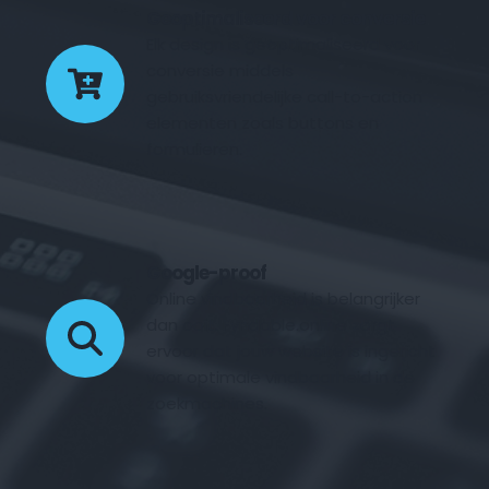
Geoptimaliseerd voor conversie
Elk design is geoptimaliseerd voor 
conversie middels 
gebruiksvriendelijke call-to-action 
elementen zoals buttons en 
formulieren.
Google-proof
Online vindbaarheid is belangrijker 
dan ooit. Fyndable.online zorgt 
ervoor dat jouw website is ingericht 
voor optimale vindbaarheid in de 
zoekmachines.