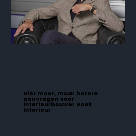
PORTFOLIO
Project voor:
Hoek Interieur
Niet meer, maar betere
aanvragen voor
interieurbouwer Hoek
Interieur