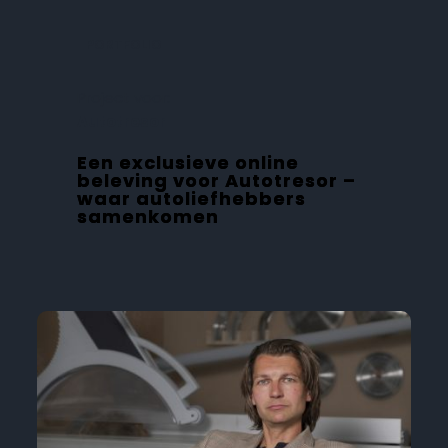
PORTFOLIO
Project voor:
Autotresor
Een exclusieve online
beleving voor Autotresor –
waar autoliefhebbers
samenkomen