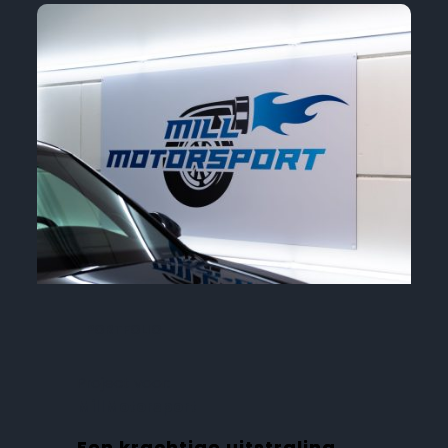
PORTFOLIO
Project voor:
MillMotorsport
Een krachtige uitstraling