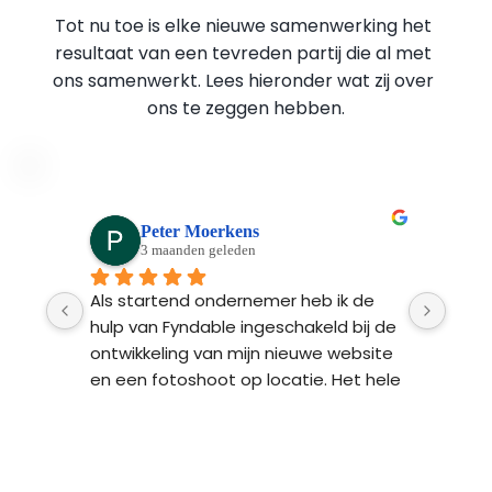
Tot nu toe is elke nieuwe samenwerking het 
resultaat van een tevreden partij die al met 
ons samenwerkt. Lees hieronder wat zij over 
ons te zeggen hebben.
Peter Moerkens
3 maanden geleden
Ads 
Als startend ondernemer heb ik de 
Fynd
n 
hulp van Fyndable ingeschakeld bij de 
ontw
 na 
ontwikkeling van mijn nieuwe website 
Ze l
n 
en een fotoshoot op locatie. Het hele 
bren
proces van begin tot einde was heel 
 
professioneel en transparant. Het 
resultaat: een strakke website met 
ker 
persoonlijke foto’s en een Google 