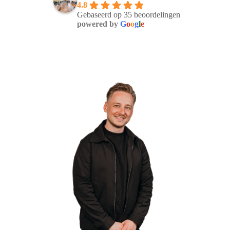
4.8
Gebaseerd op 35 beoordelingen
powered by
G
o
o
g
l
e