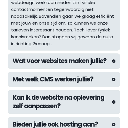
webdesign werkzaamheden zijn fysieke 
contactmomenten tegenwoordig niet 
noodzakelijk. Bovendien gaan we graag efficiënt 
met jouw en onze tijd om, zo kunnen we onze 
tarieven interessant houden. Toch liever fysiek 
kennismaken? Dan stappen wij gewoon de auto 
in richting 
Gennep
 .
Wat voor websites maken jullie?
De afgelopen jaren hebben wij aan 
Met welk CMS werken jullie?
uiteenlopende websites mogen werken. Van 
websites voor lokale ondernemers tot 
Wij werken altijd met het WordPress CMS. Met 
internationale webshops, inmiddels hebben wij 
Kan ik de website na oplevering 
WordPress kunnen wij de kwaliteit die wij 
als webdesign bureau in Den Haag meer dan 
zelf aanpassen?
nastreven garanderen en zijn wij er zeker van dat 
genoeg ervaring om vrijwel elke uitdaging aan te 
we bouwen aan een future-proof systeem. De 
kunnen pakken.
Natuurlijk! Wij werken met een eigen page builder 
beschikbare uitbreidingen van WordPress zijn 
Bieden jullie ook hosting aan?
systeem genaamd de "Fyndable Editor". Hiermee 
gigantisch waardoor wij voor elke denkbare 