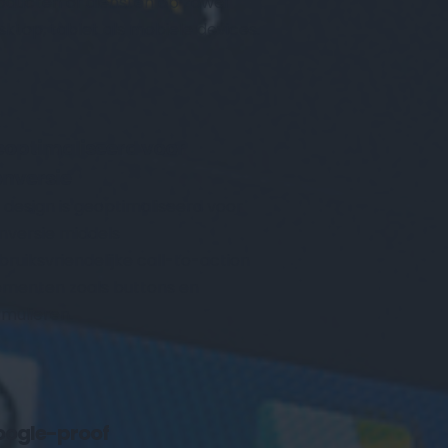
oducten of diensten op zowel 
sktop, tablet als mobiele devices.
optimaliseerd voor 
nversie
k design is geoptimaliseerd voor 
nversie middels 
bruiksvriendelijke call-to-action 
ementen zoals buttons en 
rmulieren.
ogle-proof