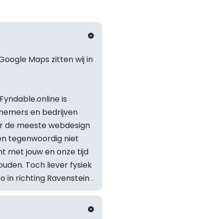
Google Maps zitten wij in 
yndable.online is 
nemers en bedrijven 
or de meeste webdesign 
 tegenwoordig niet 
t met jouw en onze tijd 
Staat je v
den. Toch liever fysiek 
in richting 
Ravenstein
 .
Neem geru