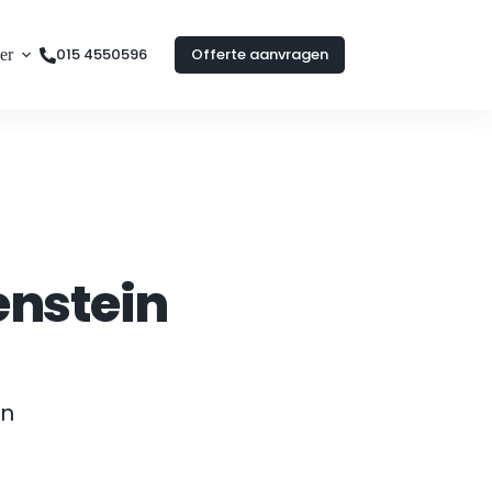
015 4550596
Offerte aanvragen
er
enstein
n 