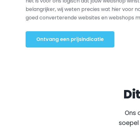
het is voor ons logisch dat jouw webshop wins
belangrijker, wij weten precies wat hier voor nod
goed converterende websites en webshops met
Ontvang een prijsindicatie
Di
Ons o
soepel 