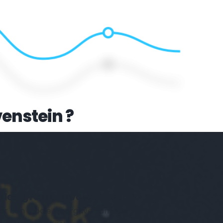
enstein
 ?
Volledig responsive webdesign 
or een mooie weergave van jouw 