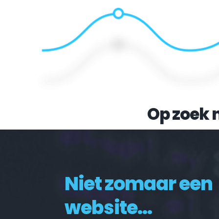
Op zoek 
Niet zomaar een 
website...