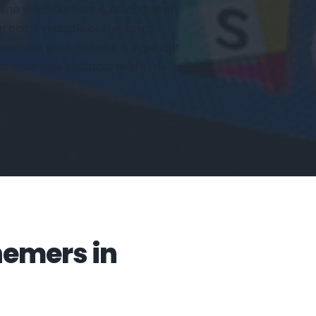
line vindbaarheid is belangrijker 
n ooit. Fyndable.online zorgt 
voor dat jouw website is ingericht 
or optimale vindbaarheid in de 
ekmachines.
Veelgestelde vragen door ondernemers in 