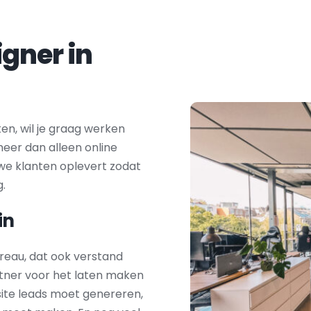
Zoek je een webdesigner in 
n, wil je graag werken 
eer dan alleen online 
we klanten oplevert zodat 
g.
in
reau, dat ook verstand 
tner voor het laten maken 
ite leads moet genereren, 