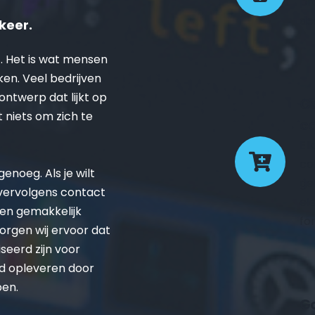
pr
de
keer.
. Het is wat mensen 
ken. Veel bedrijven 
twerp dat lijkt op 
Ge
t niets om zich te 
co
El
co
noeg. Als je wilt 
ge
 vervolgens contact 
el
en gemakkelijk 
fo
rgen wij ervoor dat 
eerd zijn voor 
d opleveren door 
pen.
Go