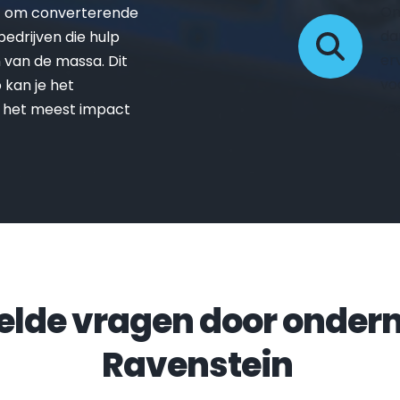
On
t om converterende 
da
drijven die hulp 
er
van de massa. Dit 
vo
kan je het 
zo
 het meest impact 
Ravenstein