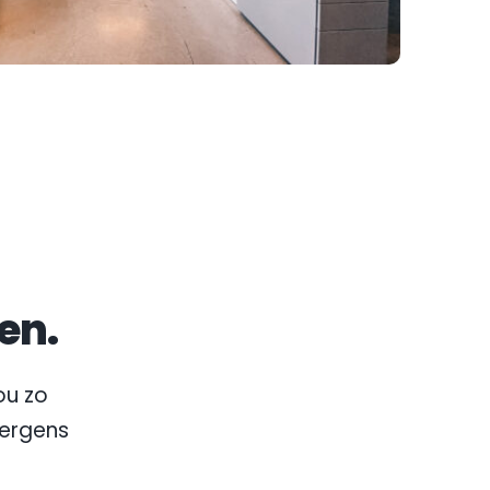
en.
u zo 
nergens 