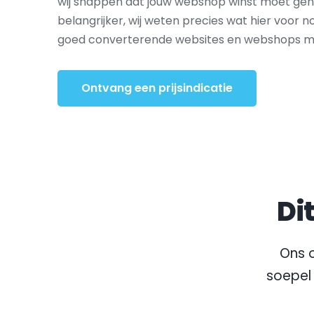
wij snappen dat jouw webshop winst moet gene
belangrijker, wij weten precies wat hier voor nod
goed converterende websites en webshops met
Ontvang een prijsindicatie
Di
Ons o
soepel 