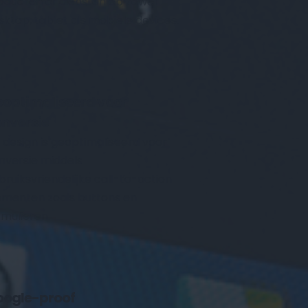
oducten of diensten op zowel 
sktop, tablet als mobiele devices.
optimaliseerd voor 
nversie
k design is geoptimaliseerd voor 
nversie middels 
bruiksvriendelijke call-to-action 
ementen zoals buttons en 
rmulieren.
ogle-proof