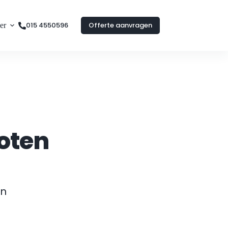
015 4550596
Offerte aanvragen
er
oten
n 