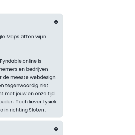
e Maps zitten wij in 
yndable.online is 
nemers en bedrijven 
or de meeste webdesign 
 tegenwoordig niet 
t met jouw en onze tijd 
Staat je v
den. Toch liever fysiek 
in richting 
Sloten
 .
Neem geru