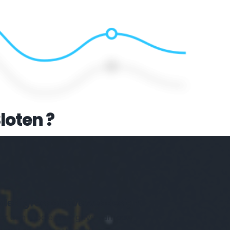
loten
 ?
Volledig responsive webdesign 
or een mooie weergave van jouw 