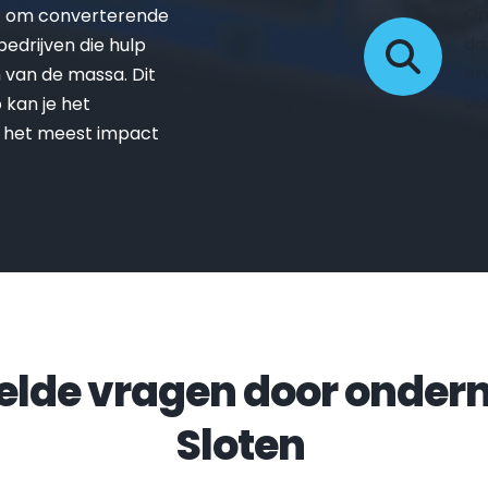
On
t om converterende 
da
drijven die hulp 
er
van de massa. Dit 
vo
kan je het 
zo
 het meest impact 
Sloten