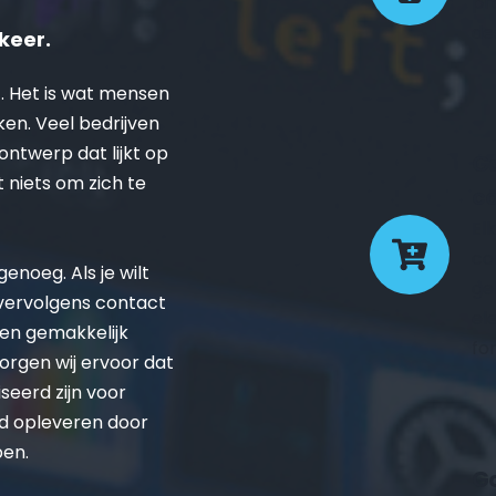
pr
de
keer.
. Het is wat mensen 
ken. Veel bedrijven 
twerp dat lijkt op 
Ge
t niets om zich te 
co
El
co
noeg. Als je wilt 
ge
 vervolgens contact 
el
en gemakkelijk 
fo
rgen wij ervoor dat 
eerd zijn voor 
d opleveren door 
pen.
Go