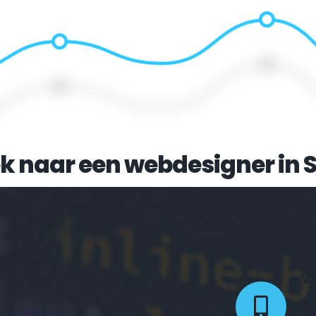
k naar een webdesigner in 
S
Vo