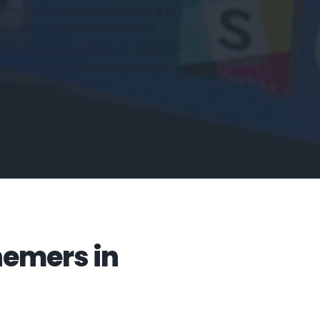
line vindbaarheid is belangrijker 
n ooit. Fyndable.online zorgt 
voor dat jouw website is ingericht 
or optimale vindbaarheid in de 
ekmachines.
Veelgestelde vragen door ondernemers in 