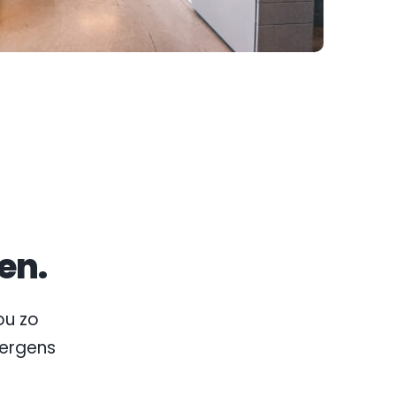
en.
u zo 
nergens 