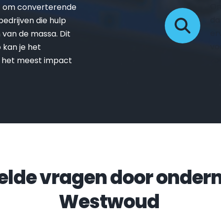
On
t om converterende 
da
drijven die hulp 
er
van de massa. Dit 
vo
kan je het 
zo
 het meest impact 
Westwoud