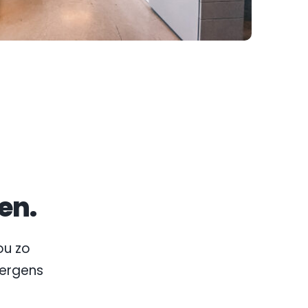
en.
u zo 
nergens 