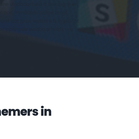
line vindbaarheid is belangrijker 
n ooit. Fyndable.online zorgt 
voor dat jouw website is ingericht 
or optimale vindbaarheid in de 
ekmachines.
Veelgestelde vragen door ondernemers in 