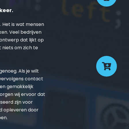
pr
de
keer.
. Het is wat mensen 
ken. Veel bedrijven 
twerp dat lijkt op 
Ge
t niets om zich te 
co
El
co
noeg. Als je wilt 
ge
 vervolgens contact 
el
en gemakkelijk 
fo
rgen wij ervoor dat 
eerd zijn voor 
d opleveren door 
pen.
Go