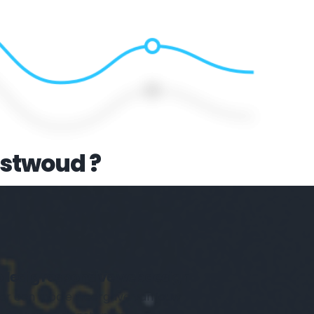
stwoud
 ?
Volledig responsive webdesign 
or een mooie weergave van jouw 