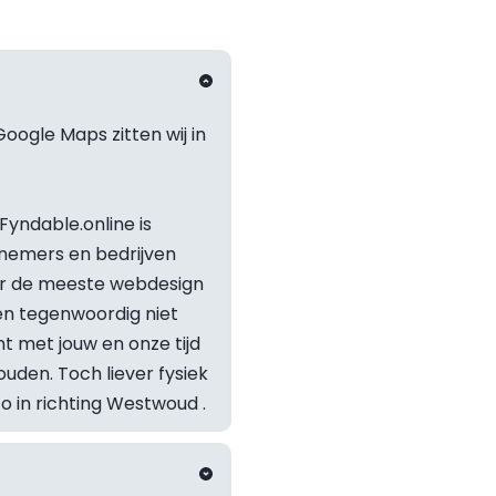
oogle Maps zitten wij in 
yndable.online is 
nemers en bedrijven 
or de meeste webdesign 
 tegenwoordig niet 
t met jouw en onze tijd 
Staat je v
den. Toch liever fysiek 
in richting 
Westwoud
 .
Neem geru