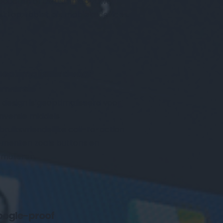
oducten of diensten op zowel 
sktop, tablet als mobiele devices.
optimaliseerd voor 
nversie
k design is geoptimaliseerd voor 
nversie middels 
bruiksvriendelijke call-to-action 
ementen zoals buttons en 
rmulieren.
ogle-proof