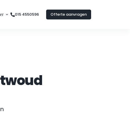
015 4550596
Offerte aanvragen
er
stwoud
n 