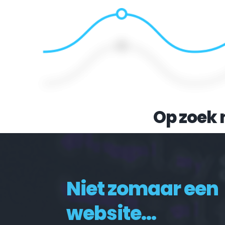
Op zoek 
Niet zomaar een 
website...